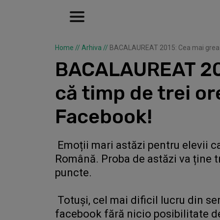
Home
//
Arhiva
//
BACALAUREAT 2015: Cea mai grea pro
BACALAUREAT 2015
că timp de trei or
Facebook!
Emoții mari astăzi pentru elevii c
Română. Proba de astăzi va ține tre
puncte.
Totuși, cel mai dificil lucru din s
facebook fără nicio posibilitate de