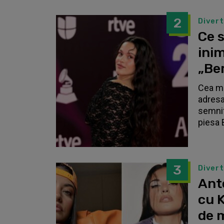
2
Diver
Ce s
inim
„Be
Cea ma
adresa
semnif
piesa 
3
Diver
Anto
cu K
de 