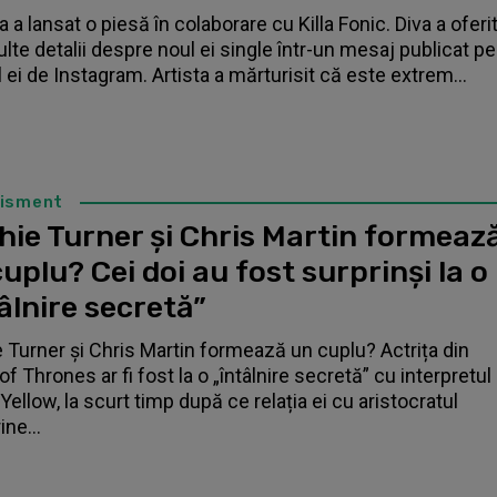
 a lansat o piesă în colaborare cu Killa Fonic. Diva a oferi
lte detalii despre noul ei single într-un mesaj publicat pe
l ei de Instagram. Artista a mărturisit că este extrem...
tisment
hie Turner și Chris Martin formeaz
uplu? Cei doi au fost surprinși la o
âlnire secretă”
 Turner și Chris Martin formează un cuplu? Actrița din
f Thrones ar fi fost la o „întâlnire secretă” cu interpretul
Yellow, la scurt timp după ce relația ei cu aristocratul
ne...