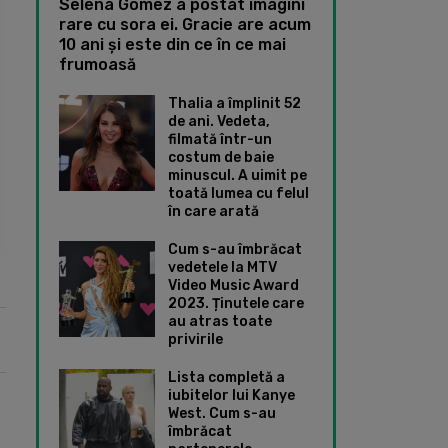
Selena Gomez a postat imagini
rare cu sora ei. Gracie are acum
10 ani și este din ce în ce mai
frumoasă
Thalia a împlinit 52
de ani. Vedeta,
filmată într-un
costum de baie
minuscul. A uimit pe
toată lumea cu felul
în care arată
Cum s-au îmbrăcat
vedetele la MTV
Video Music Award
2023. Ținutele care
au atras toate
privirile
Lista completă a
iubitelor lui Kanye
West. Cum s-au
îmbrăcat