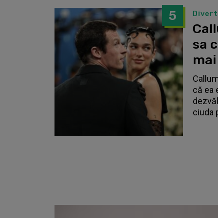
5
Diver
Call
sa 
mai
Callum
că ea 
dezvălu
ciuda 