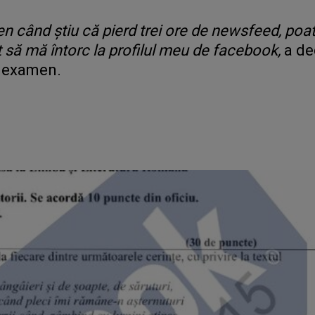
 când știu că pierd trei ore de newsfeed, poat
t să mă întorc la profilul meu de facebook,
a de
e examen.