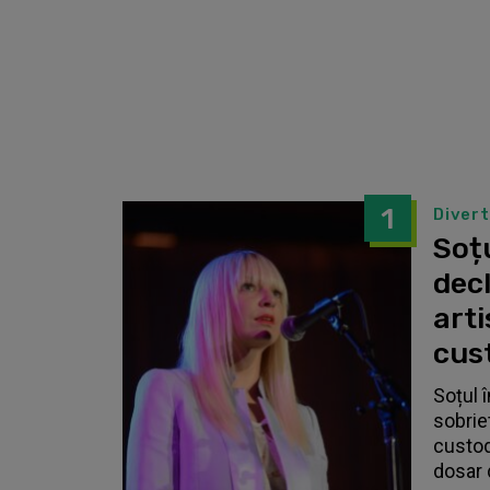
1
Diver
Soțu
dec
arti
cust
Soțul 
sobrie
custodi
dosar 