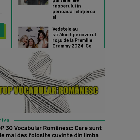
partenerele
rapperului în
perioada relației cu
el
Vedetele au
strălucit pe covorul
roșu de la Premiile
Grammy 2024. Ce
iști de la noi care au cântat piese doar în limba română
Pesta porcină afec
ținute speciale au
ales Taylor Swift și
Dua Lipa
hiva
P 30 Vocabular Românesc: Care sunt
le mai des folosite cuvinte din limba