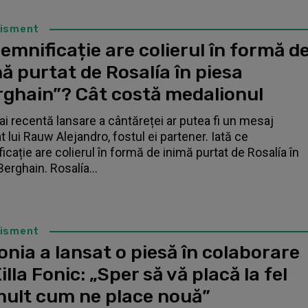
tisment
emnificație are colierul în formă d
ă purtat de Rosalía în piesa
rghain”? Cât costă medalionul
i recentă lansare a cântăreței ar putea fi un mesaj
t lui Rauw Alejandro, fostul ei partener. Iată ce
icație are colierul în formă de inimă purtat de Rosalía în
Berghain. Rosalía...
tisment
nia a lansat o piesă în colaborare
illa Fonic: „Sper să vă placă la fel
mult cum ne place nouă”