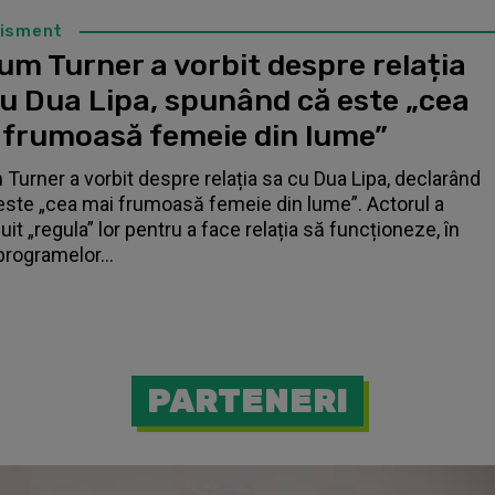
tisment
um Turner a vorbit despre relația
cu Dua Lipa, spunând că este „cea
 frumoasă femeie din lume”
 Turner a vorbit despre relația sa cu Dua Lipa, declarând
este „cea mai frumoasă femeie din lume”. Actorul a
it „regula” lor pentru a face relația să funcționeze, în
programelor...
PARTENERI