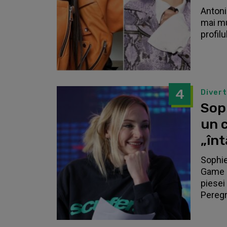
Antonia
mai mu
profilu
4
Diver
Sop
un c
„înt
Sophie
Game o
piesei 
Peregri