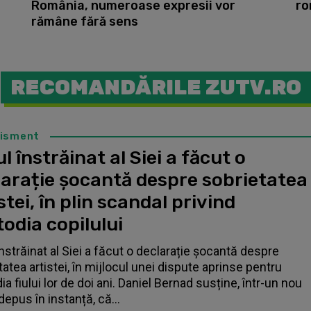
România, numeroase expresii vor
ro
rămâne fără sens
RECOMANDĂRILE ZUTV.RO
tisment
l înstrăinat al Siei a făcut o
larație șocantă despre sobrietatea
stei, în plin scandal privind
odia copilului
înstrăinat al Siei a făcut o declarație șocantă despre
tatea artistei, în mijlocul unei dispute aprinse pentru
a fiului lor de doi ani. Daniel Bernad susține, într-un nou
depus în instanță, că...