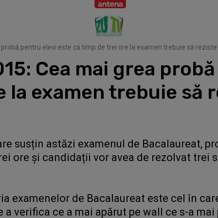
bă pentru elevi este că timp de trei ore la examen trebuie să reziste
: Cea mai grea probă p
e la examen trebuie să r
are susțin astăzi examenul de Bacalaureat, pr
i ore și candidații vor avea de rezolvat trei 
eria examenelor de Bacalaureat este cel în care
 a verifica ce a mai apărut pe wall ce s-a mai 