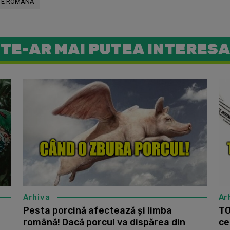
TE ROMÂNĂ
TE-AR MAI PUTEA INTERESA
PATRU art
Arhiva
Ar
Pesta porcină afectează și limba
TO
română! Dacă porcul va dispărea din
ce