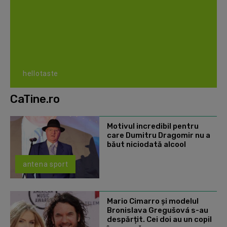
hellotaste
CaTine.ro
Motivul incredibil pentru
care Dumitru Dragomir nu a
băut niciodată alcool
antena sport
Mario Cimarro și modelul
Bronislava Gregušová s-au
despărțit. Cei doi au un copil