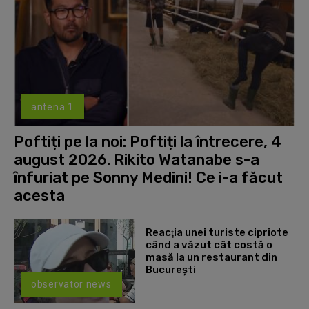
antena 1
Poftiți pe la noi: Poftiți la întrecere, 4
august 2026. Rikito Watanabe s-a
înfuriat pe Sonny Medini! Ce i-a făcut
acesta
Reacţia unei turiste cipriote
când a văzut cât costă o
masă la un restaurant din
Bucureşti
observator news