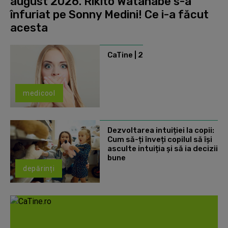
august 2026. Rikito Watanabe s-a
înfuriat pe Sonny Medini! Ce i-a făcut
acesta
CaTine | 2
medicool
Dezvoltarea intuiției la copii:
Cum să-ți înveți copilul să își
asculte intuiția și să ia decizii
bune
depărinți