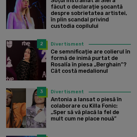
Soțul înstrăinat al Siei a
făcut o declarație șocantă
despre sobrietatea artistei,
în plin scandal privind
custodia copilului
2
Divertisment
Ce semnificație are colierul în
formă de inimă purtat de
Rosalía în piesa „Berghain”?
Cât costă medalionul
3
Divertisment
Antonia a lansat o piesă în
colaborare cu Killa Fonic:
„Sper să vă placă la fel de
mult cum ne place nouă”