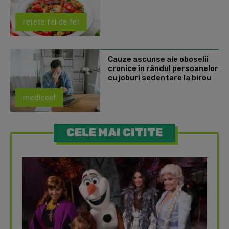
rețete fel de fel
Cauze ascunse ale oboselii
cronice în rândul persoanelor
cu joburi sedentare la birou
medicool
CELE MAI CITITE