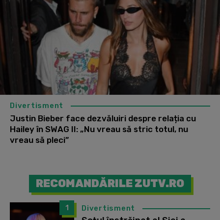
Divertisment
Justin Bieber face dezvăluiri despre relația cu
Hailey în SWAG II: „Nu vreau să stric totul, nu
vreau să pleci”
RECOMANDĂRILE ZUTV.RO
1
Divertisment