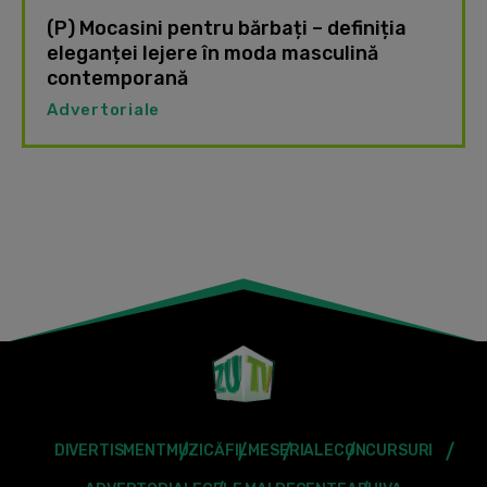
(P) Mocasini pentru bărbați – definiția
eleganței lejere în moda masculină
contemporană
Advertoriale
DIVERTISMENT
MUZICĂ
FILME
SERIALE
CONCURSURI