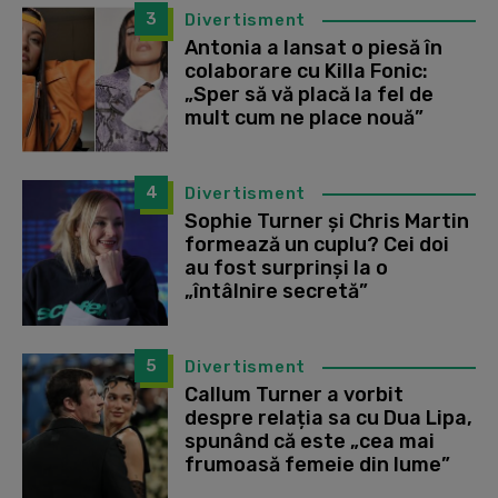
3
Divertisment
Antonia a lansat o piesă în
colaborare cu Killa Fonic:
„Sper să vă placă la fel de
mult cum ne place nouă”
4
Divertisment
Sophie Turner și Chris Martin
formează un cuplu? Cei doi
au fost surprinși la o
„întâlnire secretă”
5
Divertisment
Callum Turner a vorbit
despre relația sa cu Dua Lipa,
spunând că este „cea mai
frumoasă femeie din lume”