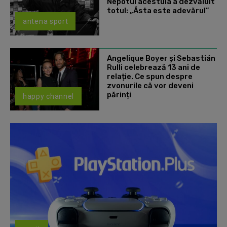
Nepotul acestuia a dezvăluit
totul: „Ăsta este adevărul”
antena sport
Angelique Boyer și Sebastián
Rulli celebrează 13 ani de
relație. Ce spun despre
zvonurile că vor deveni
părinți
happy channel