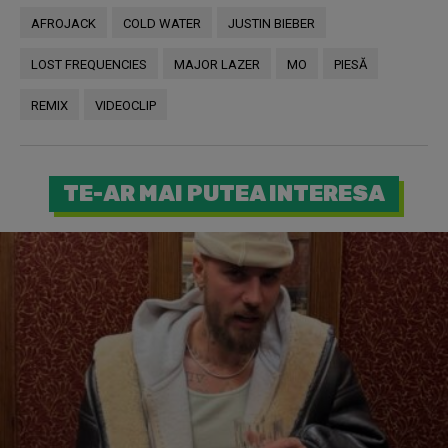
AFROJACK
COLD WATER
JUSTIN BIEBER
LOST FREQUENCIES
MAJOR LAZER
MO
PIESĂ
REMIX
VIDEOCLIP
TE-AR MAI PUTEA INTERESA