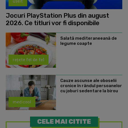
useit
Jocuri PlayStation Plus din august
2026. Ce titluri vor fi disponibile
Salată mediteraneeană de
legume coapte
rețete fel de fel
Cauze ascunse ale oboselii
cronice în rândul persoanelor
cu joburi sedentare la birou
medicool
CELE MAI CITITE