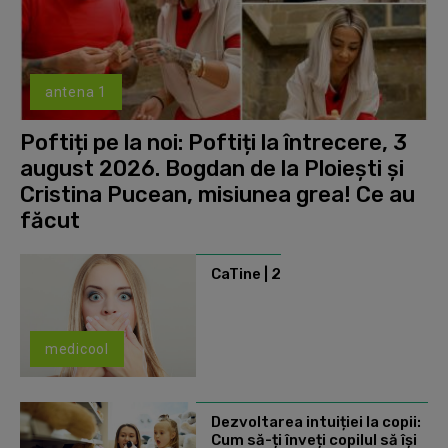
antena 1
Poftiți pe la noi: Poftiți la întrecere, 3
august 2026. Bogdan de la Ploiești și
Cristina Pucean, misiunea grea! Ce au
făcut
CaTine | 2
medicool
Dezvoltarea intuiției la copii:
Cum să-ți înveți copilul să își