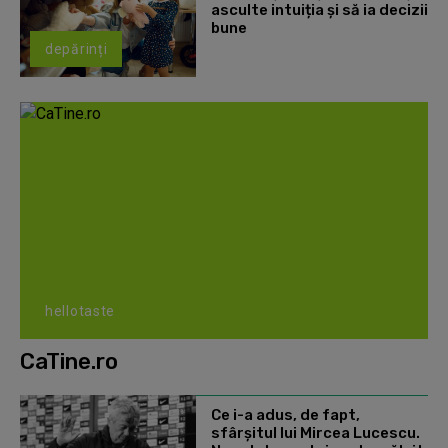
asculte intuiția și să ia decizii
bune
depărinți
hellotaste
CaTine.ro
Ce i-a adus, de fapt,
sfârșitul lui Mircea Lucescu.