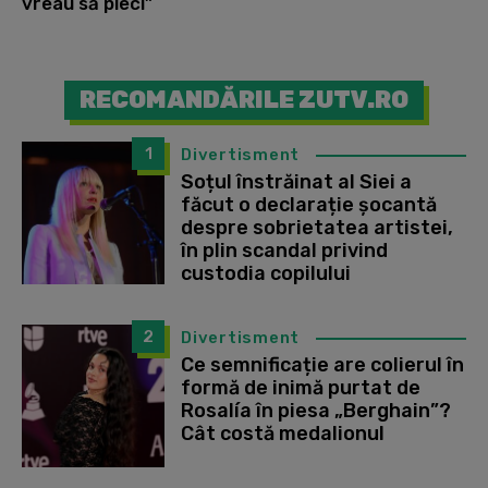
vreau să pleci”
RECOMANDĂRILE ZUTV.RO
1
Divertisment
Soțul înstrăinat al Siei a
făcut o declarație șocantă
despre sobrietatea artistei,
în plin scandal privind
custodia copilului
2
Divertisment
Ce semnificație are colierul în
formă de inimă purtat de
Rosalía în piesa „Berghain”?
Cât costă medalionul