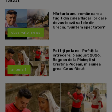
făcut
Mărturia unui român care a
fugit din calea flăcărilor care
devastează satele din
Grecia: "Suntem spectatori"
observator news
Poftiți pe la noi: Poftiți la
întrecere, 3 august 2026.
Bogdan de la Ploiești și
Cristina Pucean, misiunea
grea! Ce au făcut
antena 1