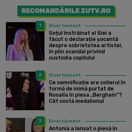
RECOMANDĂRILE ZUTV.RO
1
Divertisment
Soțul înstrăinat al Siei a
făcut o declarație șocantă
despre sobrietatea artistei,
în plin scandal privind
custodia copilului
2
Divertisment
Ce semnificație are colierul în
formă de inimă purtat de
Rosalía în piesa „Berghain”?
Cât costă medalionul
3
Divertisment
Antonia a lansat o piesă în