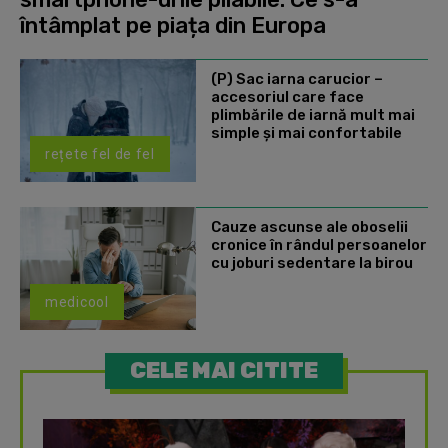
întâmplat pe piața din Europa
(P) Sac iarna carucior –
accesoriul care face
plimbările de iarnă mult mai
simple și mai confortabile
rețete fel de fel
Cauze ascunse ale oboselii
cronice în rândul persoanelor
cu joburi sedentare la birou
medicool
CELE MAI CITITE