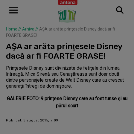
Home
//
Arhiva
//
AŞA ar arăta prinţesele Disney dacă ar fi
FOARTE GRASE!
AŞA ar arăta prinţesele Disney
dacă ar fi FOARTE GRASE!
Prinţesele Disney sunt divinizate de fetiţele din lumea
întreagă. Mica Sirenă sau Cenuşăreasa sunt doar două
dintre personajele create de Walt Disney care au crescut
generaţii întregi de domnişoare.
GALERIE FOTO: 9 prinţese Disney care au fost tunse şi au
părul scurt
Publicat: 3 august 2015, 7:09