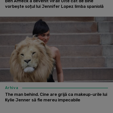
Ben Affleck a devenit viral! Uite cât de bine
vorbește soțul lui Jennifer Lopez limba spaniolă
Arhiva
The man behind. Cine are grijă ca makeup-urile lui
Kylie Jenner să fie mereu impecabile