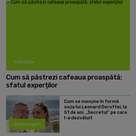
hellotaste
Cum să păstrezi cafeaua proaspătă:
sfatul experților
Cum se menţine în formă
soţia lui Leonard Doroftei, la
51 de ani. „Secretul” pe care
l-a dezvăluit
antena sport