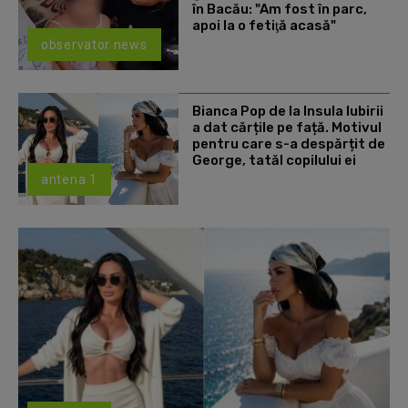
în Bacău: "Am fost în parc,
apoi la o fetiţă acasă"
observator news
Bianca Pop de la Insula Iubirii
a dat cărțile pe față. Motivul
pentru care s-a despărțit de
George, tatăl copilului ei
antena 1