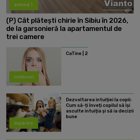
antena 1
(P) Cât plătești chirie în Sibiu în 2026,
de la garsonieră la apartamentul de
trei camere
CaTine | 2
medicool
Dezvoltarea intuiției la copii:
Cum să-ți înveți copilul să își
asculte intuiția și să ia decizii
bune
depărinți