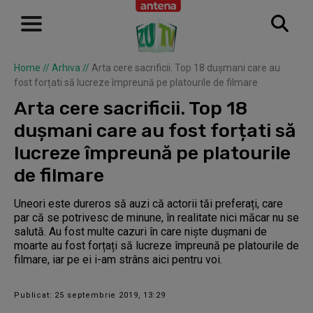
Home
//
Arhiva
//
Arta cere sacrificii. Top 18 dușmani care au
fost forțati să lucreze împreună pe platourile de filmare
Arta cere sacrificii. Top 18
dușmani care au fost forțati să
lucreze împreună pe platourile
de filmare
Uneori este dureros să auzi că actorii tăi preferați, care
par că se potrivesc de minune, în realitate nici măcar nu se
salută. Au fost multe cazuri în care niște dușmani de
moarte au fost forțați să lucreze împreună pe platourile de
filmare, iar pe ei i-am strâns aici pentru voi.
Publicat: 25 septembrie 2019, 13:29