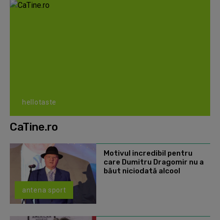
hellotaste
CaTine.ro
Motivul incredibil pentru
care Dumitru Dragomir nu a
băut niciodată alcool
antena sport