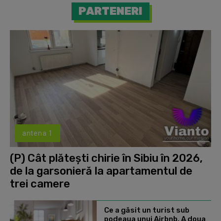
PARTENERI
antena 1
(P) Cât plătești chirie în Sibiu în 2026,
de la garsonieră la apartamentul de
trei camere
Ce a găsit un turist sub
podeaua unui Airbnb. A doua