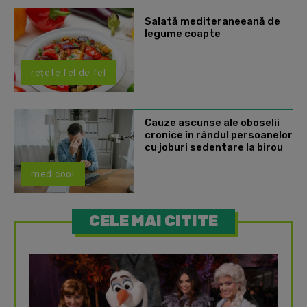
Salată mediteraneeană de
legume coapte
rețete fel de fel
Cauze ascunse ale oboselii
cronice în rândul persoanelor
cu joburi sedentare la birou
medicool
CELE MAI CITITE