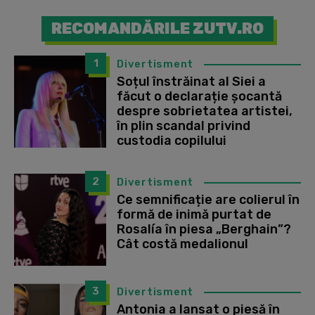
RECOMANDĂRILE ZUTV.RO
1
Divertisment
Soțul înstrăinat al Siei a
făcut o declarație șocantă
despre sobrietatea artistei,
în plin scandal privind
custodia copilului
2
Divertisment
Ce semnificație are colierul în
formă de inimă purtat de
Rosalía în piesa „Berghain”?
Cât costă medalionul
3
Divertisment
Antonia a lansat o piesă în