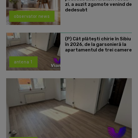
zi, a auzit zgomote venind de
dedesubt
observator news
(P) Cât plătești chirie în Sibiu
în 2026, de la garsonieră la
apartamentul de trei camere
antena 1