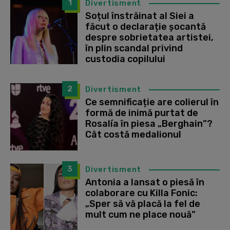
1
Divertisment
Soțul înstrăinat al Siei a
făcut o declarație șocantă
despre sobrietatea artistei,
în plin scandal privind
custodia copilului
2
Divertisment
Ce semnificație are colierul în
formă de inimă purtat de
Rosalía în piesa „Berghain”?
Cât costă medalionul
3
Divertisment
Antonia a lansat o piesă în
colaborare cu Killa Fonic:
„Sper să vă placă la fel de
mult cum ne place nouă”