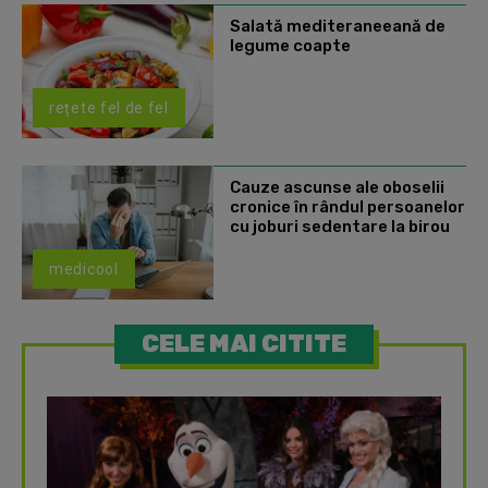
Salată mediteraneeană de
legume coapte
rețete fel de fel
Cauze ascunse ale oboselii
cronice în rândul persoanelor
cu joburi sedentare la birou
medicool
CELE MAI CITITE