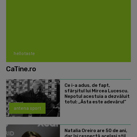
hellotaste
CaTine.ro
Ce i-a adus, de fapt,
sfârșitul lui Mircea Lucescu.
Nepotul acestuia a dezvăluit
totul: „Ăsta este adevărul”
antena sport
Natalia Oreiro are 50 de ani,
dar își respectă același stil