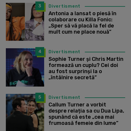
3
Divertisment
Antonia a lansat o piesă în
colaborare cu Killa Fonic:
„Sper să vă placă la fel de
mult cum ne place nouă”
4
Divertisment
Sophie Turner și Chris Martin
formează un cuplu? Cei doi
au fost surprinși la o
„întâlnire secretă”
5
Divertisment
Callum Turner a vorbit
despre relația sa cu Dua Lipa,
spunând că este „cea mai
frumoasă femeie din lume”