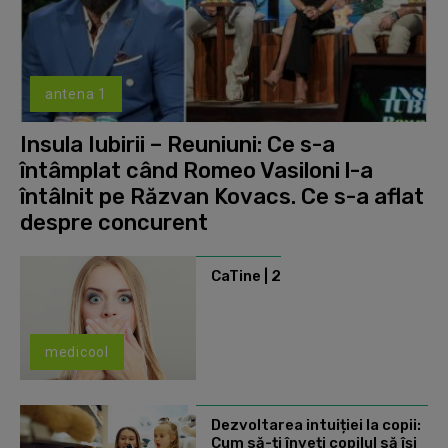
antena 1
Insula Iubirii – Reuniuni: Ce s-a
întâmplat când Romeo Vasiloni l-a
întâlnit pe Răzvan Kovacs. Ce s-a aflat
despre concurent
CaTine | 2
medicool
Dezvoltarea intuiției la copii:
Cum să-ți înveți copilul să își