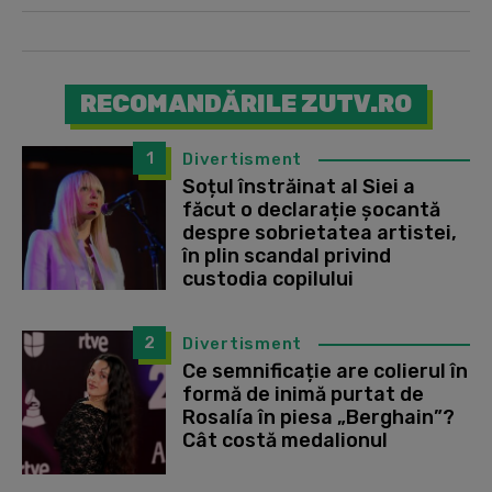
RECOMANDĂRILE ZUTV.RO
1
Divertisment
Soțul înstrăinat al Siei a
făcut o declarație șocantă
despre sobrietatea artistei,
în plin scandal privind
custodia copilului
2
Divertisment
Ce semnificație are colierul în
formă de inimă purtat de
Rosalía în piesa „Berghain”?
Cât costă medalionul