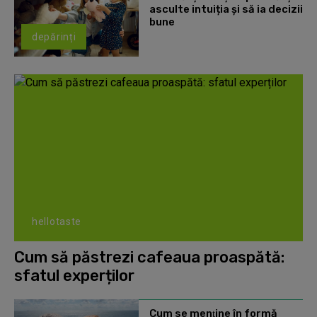
asculte intuiția și să ia decizii
bune
depărinți
hellotaste
Cum să păstrezi cafeaua proaspătă:
sfatul experților
Cum se menţine în formă