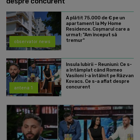
despre concurent
A plătit 75.000 de € pe un
apartament la My Home
Residence. Coşmarul care a
urmat: "Am început să
tremur"
observator news
Insula Iubirii – Reuniuni: Ce s-
a întâmplat când Romeo
Vasiloni l-a întâlnit pe Răzvan
Kovacs. Ce s-a aflat despre
concurent
antena 1