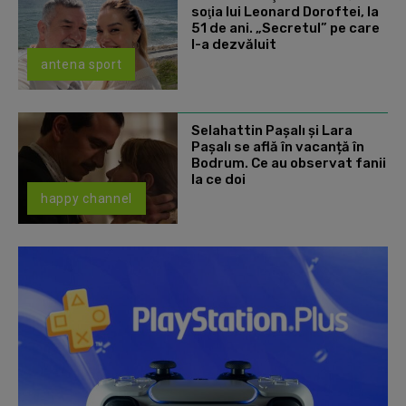
soţia lui Leonard Doroftei, la
51 de ani. „Secretul” pe care
l-a dezvăluit
antena sport
Selahattin Paşalı și Lara
Paşalı se află în vacanță în
Bodrum. Ce au observat fanii
la ce doi
happy channel