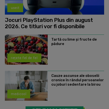
useit
Jocuri PlayStation Plus din august
2026. Ce titluri vor fi disponibile
Tartă cu lime și fructe de
pădure
rețete fel de fel
Cauze ascunse ale oboselii
cronice în rândul persoanelor
cu joburi sedentare la birou
medicool