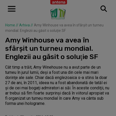
Home
//
Arhiva
//
Amy Winhouse va avea în sfârşit un turneu
mondial. Englezii au găsit o soluţie SF
Amy Winhouse va avea în
sfârşit un turneu mondial.
Englezii au găsit o soluţie SF
Cât timp a trăit, Amy Winehouse nu a avut parte de un
turneu în jurul lumii, deşi a fost una din cele mai mari
dorinţe ale sale. Chiar dacă englezoaica s-a stins la doar
27 de ani, în 2011, ideea nu a fost abandonată de tatăl ei
şi de cei mai bogaţi admiratori ai săi. În aceste condiţii, nu
ar trebui să fim foarte surprinşi dacă în viitorul apropiat va
fi organizat un turneu mondial în care Amy va cânta sub
forma unei holograme.