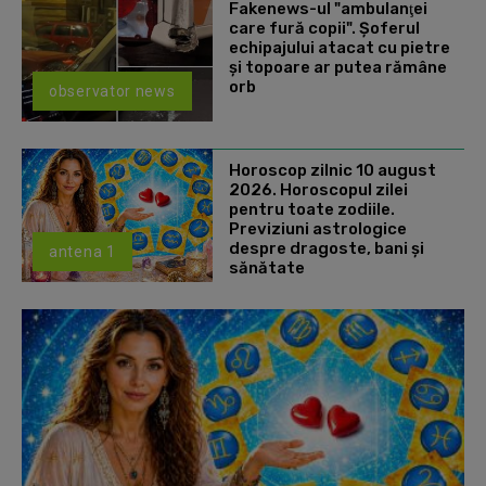
Fakenews-ul "ambulanţei
care fură copii". Şoferul
echipajului atacat cu pietre
şi topoare ar putea rămâne
orb
observator news
Horoscop zilnic 10 august
2026. Horoscopul zilei
pentru toate zodiile.
Previziuni astrologice
despre dragoste, bani și
antena 1
sănătate