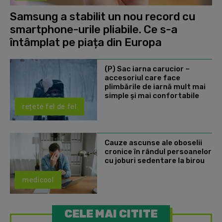
Samsung a stabilit un nou record cu
smartphone-urile pliabile. Ce s-a
întâmplat pe piața din Europa
(P) Sac iarna carucior –
accesoriul care face
plimbările de iarnă mult mai
simple și mai confortabile
rețete fel de fel
Cauze ascunse ale oboselii
cronice în rândul persoanelor
cu joburi sedentare la birou
medicool
CELE MAI CITITE