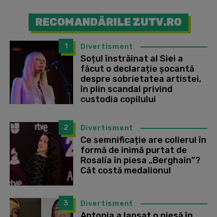
RECOMANDĂRILE ZUTV.RO
1
Divertisment
Soțul înstrăinat al Siei a
făcut o declarație șocantă
despre sobrietatea artistei,
în plin scandal privind
custodia copilului
2
Divertisment
Ce semnificație are colierul în
formă de inimă purtat de
Rosalía în piesa „Berghain”?
Cât costă medalionul
3
Divertisment
Antonia a lansat o piesă în