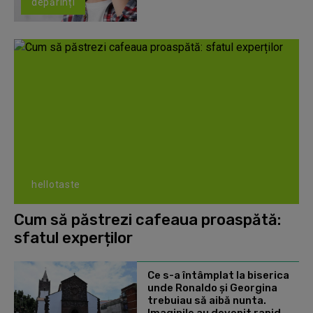
depărinți
hellotaste
Cum să păstrezi cafeaua proaspătă:
sfatul experților
Ce s-a întâmplat la biserica
unde Ronaldo şi Georgina
trebuiau să aibă nunta.