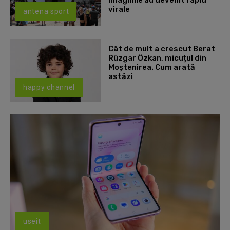
Imaginile au devenit rapid
virale
antena sport
Cât de mult a crescut Berat
Rüzgar Özkan, micuțul din
Moștenirea. Cum arată
astăzi
happy channel
useit