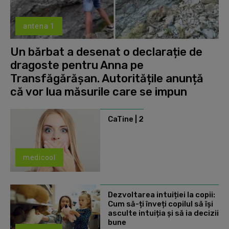
antena 1
Un bărbat a desenat o declarație de
dragoste pentru Anna pe
Transfăgărășan. Autoritățile anunță
că vor lua măsurile care se impun
CaTine | 2
medicool
Dezvoltarea intuiției la copii:
Cum să-ți înveți copilul să își
asculte intuiția și să ia decizii
bune