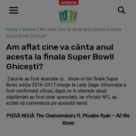
Home
//
Arhiva
//
Am aflat cine va cânta anul acesta la finala
Super Bowl! Ghiceşti?
Am aflat cine va cânta anul
acesta la finala Super Bowl!
Ghiceşti?
Zarurile au fost aruncate şi… show-ul din finala Super
Bowl, ediţia 2016-2017 merge la Lady Gaga. Informaţia a
fost confirmată oficial, după ce în ultimele două
săptămâni au fost doar speculaţii, iar oficialii NFL au
ezitat să comenteze pe această temă.
PIESĂ NOUĂ: The Chainsmokers ft. Phoebe Ryan – All We
Know