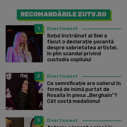
RECOMANDĂRILE ZUTV.RO
1
Divertisment
Soțul înstrăinat al Siei a
făcut o declarație șocantă
despre sobrietatea artistei,
în plin scandal privind
custodia copilului
2
Divertisment
Ce semnificație are colierul în
formă de inimă purtat de
Rosalía în piesa „Berghain”?
Cât costă medalionul
3
Divertisment