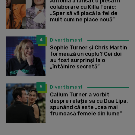
Antonia a lansat o piesă în
colaborare cu Killa Fonic:
„Sper să vă placă la fel de
mult cum ne place nouă”
4
Divertisment
Sophie Turner și Chris Martin
formează un cuplu? Cei doi
au fost surprinși la o
„întâlnire secretă”
5
Divertisment
Callum Turner a vorbit
despre relația sa cu Dua Lipa,
spunând că este „cea mai
frumoasă femeie din lume”