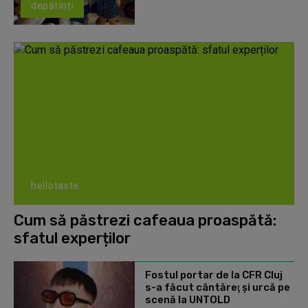
depărinți
hellotaste
Cum să păstrezi cafeaua proaspătă:
sfatul experților
Fostul portar de la CFR Cluj
s-a făcut cântăreţ şi urcă pe
scenă la UNTOLD