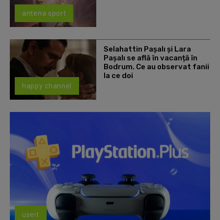
antena sport
Selahattin Paşalı și Lara
Paşalı se află în vacanță în
Bodrum. Ce au observat fanii
la ce doi
happy channel
useit