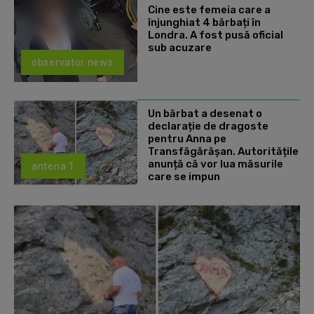
Cine este femeia care a
înjunghiat 4 bărbați în
Londra. A fost pusă oficial
sub acuzare
observator news
Un bărbat a desenat o
declarație de dragoste
pentru Anna pe
Transfăgărășan. Autoritățile
anunță că vor lua măsurile
antena 1
care se impun