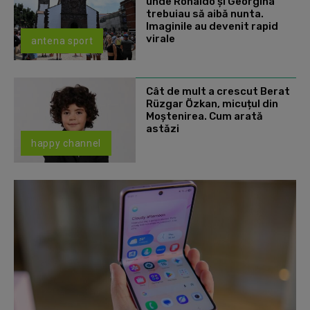
unde Ronaldo şi Georgina
trebuiau să aibă nunta.
Imaginile au devenit rapid
virale
antena sport
Cât de mult a crescut Berat
Rüzgar Özkan, micuțul din
Moștenirea. Cum arată
astăzi
happy channel