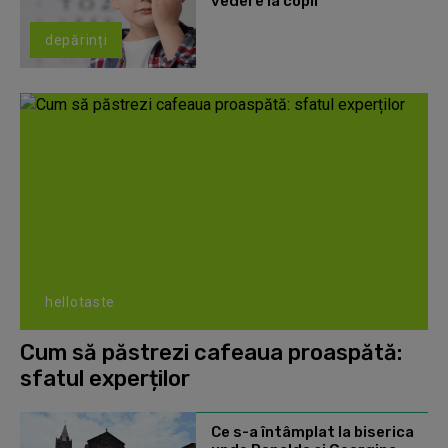
vedere la copii
depărinți
hellotaste
Cum să păstrezi cafeaua proaspătă:
sfatul experților
Ce s-a întâmplat la biserica