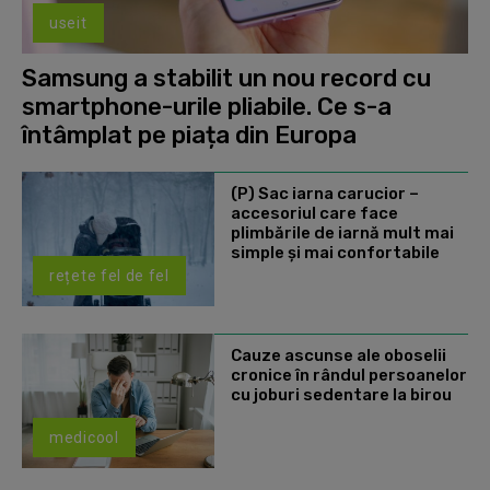
useit
Samsung a stabilit un nou record cu
smartphone-urile pliabile. Ce s-a
întâmplat pe piața din Europa
(P) Sac iarna carucior –
accesoriul care face
plimbările de iarnă mult mai
simple și mai confortabile
rețete fel de fel
Cauze ascunse ale oboselii
cronice în rândul persoanelor
cu joburi sedentare la birou
medicool