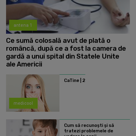
antena 1
Ce sumă colosală avut de plată o
româncă, după ce a fost la camera de
gardă a unui spital din Statele Unite
ale Americii
CaTine | 2
medicool
Cum să recunoști și să
tratezi problemele de