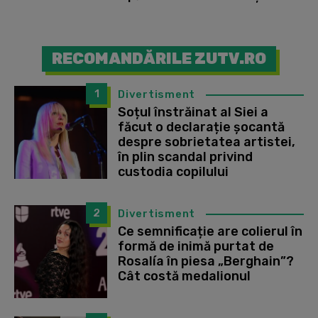
RECOMANDĂRILE ZUTV.RO
1
Divertisment
Soțul înstrăinat al Siei a
făcut o declarație șocantă
despre sobrietatea artistei,
în plin scandal privind
custodia copilului
2
Divertisment
Ce semnificație are colierul în
formă de inimă purtat de
Rosalía în piesa „Berghain”?
Cât costă medalionul