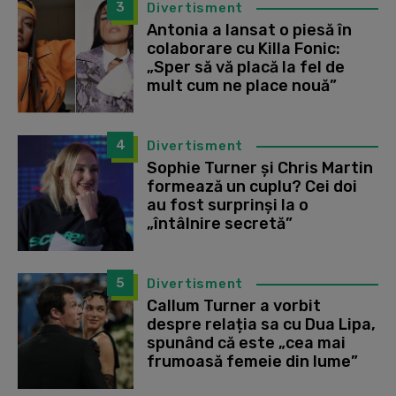
3
Divertisment
Antonia a lansat o piesă în
colaborare cu Killa Fonic:
„Sper să vă placă la fel de
mult cum ne place nouă”
4
Divertisment
Sophie Turner și Chris Martin
formează un cuplu? Cei doi
au fost surprinși la o
„întâlnire secretă”
5
Divertisment
Callum Turner a vorbit
despre relația sa cu Dua Lipa,
spunând că este „cea mai
frumoasă femeie din lume”