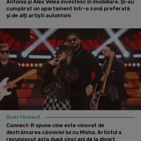
Antonia și Alex Velea investesc în imobiliare. Și-au
cumpărat un apartament într-o zonă preferată
și de alți artiști autohtoni
Divertisment
Connect-R spune cine este vinovat de
destrămarea căsniciei lui cu Misha. Artistul a
recunoscut asta după cinci ani de la divorț