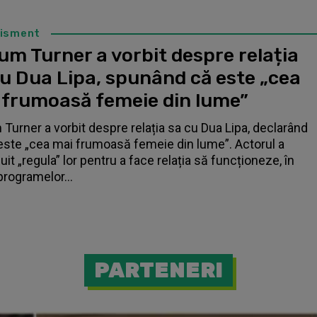
tisment
um Turner a vorbit despre relația
cu Dua Lipa, spunând că este „cea
 frumoasă femeie din lume”
 Turner a vorbit despre relația sa cu Dua Lipa, declarând
este „cea mai frumoasă femeie din lume”. Actorul a
it „regula” lor pentru a face relația să funcționeze, în
programelor...
PARTENERI