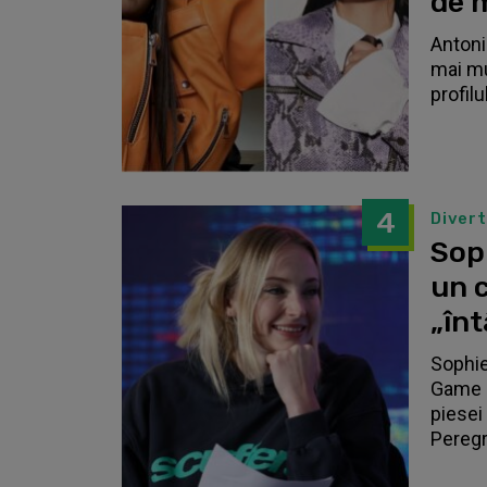
de 
Antonia
mai mu
profilu
4
Diver
Sop
un c
„înt
Sophie
Game o
piesei 
Peregri