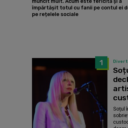
muncit mult. Acum este fericită și a
împărtășit totul cu fanii pe contul ei 
pe rețelele sociale
1
Diver
Soțu
dec
arti
cust
Soțul 
sobrie
custodi