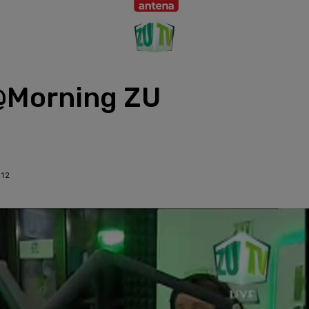
E@Morning ZU
:12