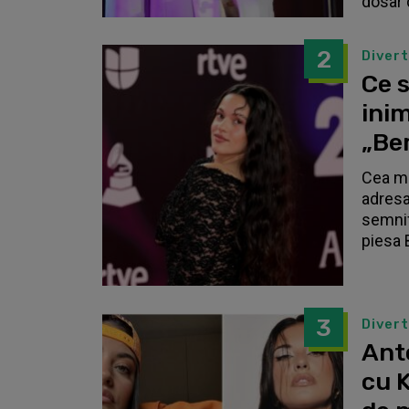
dosar 
2
Diver
Ce s
inim
„Be
Cea ma
adresa
semnif
piesa 
3
Diver
Anto
cu K