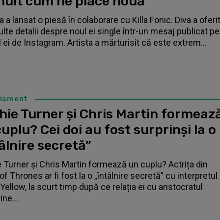
mult cum ne place nouă”
 a lansat o piesă în colaborare cu Killa Fonic. Diva a oferi
lte detalii despre noul ei single într-un mesaj publicat pe
l ei de Instagram. Artista a mărturisit că este extrem...
tisment
hie Turner și Chris Martin formeaz
uplu? Cei doi au fost surprinși la o
âlnire secretă”
 Turner și Chris Martin formează un cuplu? Actrița din
f Thrones ar fi fost la o „întâlnire secretă” cu interpretul
Yellow, la scurt timp după ce relația ei cu aristocratul
ne...