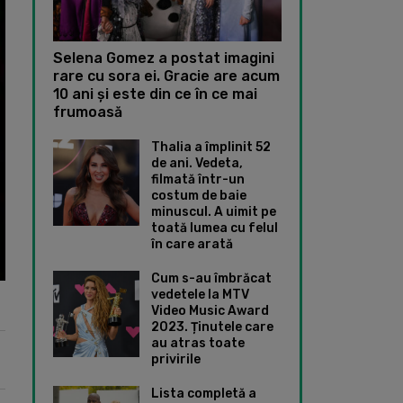
Selena Gomez a postat imagini
rare cu sora ei. Gracie are acum
10 ani și este din ce în ce mai
frumoasă
Thalia a împlinit 52
de ani. Vedeta,
filmată într-un
costum de baie
minuscul. A uimit pe
toată lumea cu felul
în care arată
Cum s-au îmbrăcat
vedetele la MTV
Video Music Award
2023. Ținutele care
au atras toate
privirile
Lista completă a