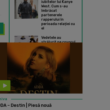
iubitelor lui Kanye
West. Cum s-au
îmbrăcat
partenerele
rapperului în
perioada relației cu
el
Vedetele au
strălucit pe covorul
ut o achiziție pentru care a muncit mult. Acum este fericită și a î
Adda trage un semn
roșu de la Premiile
Grammy 2024. Ce
ținute speciale au
ales Taylor Swift și
Dua Lipa
hiva
DA – Destin | Piesă nouă