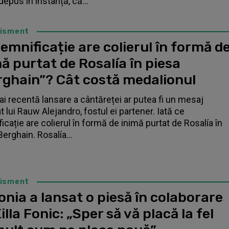
depus în instanță, că...
tisment
emnificație are colierul în formă d
ă purtat de Rosalía în piesa
rghain”? Cât costă medalionul
i recentă lansare a cântăreței ar putea fi un mesaj
t lui Rauw Alejandro, fostul ei partener. Iată ce
icație are colierul în formă de inimă purtat de Rosalía în
Berghain. Rosalía...
tisment
nia a lansat o piesă în colaborare
illa Fonic: „Sper să vă placă la fel