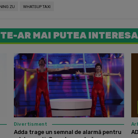
NING ZU
WHATSUP TAXI
TE-AR MAI PUTEA INTERESA
Adda a făc
Divertisment
Ar
Adda trage un semnal de alarmă pentru
AD