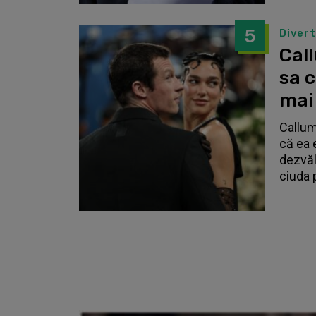
5
Diver
Call
sa 
mai
Callum
că ea 
dezvălu
ciuda 