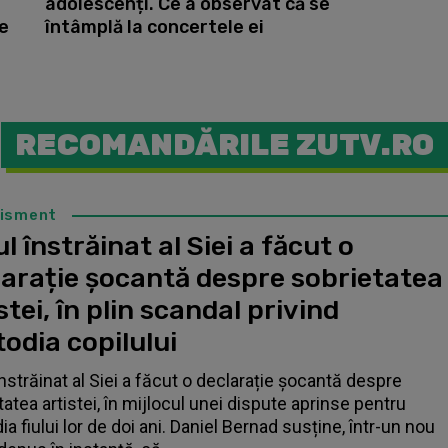
adolescenți. Ce a observat că se
de
întâmplă la concertele ei
RECOMANDĂRILE ZUTV.RO
tisment
l înstrăinat al Siei a făcut o
larație șocantă despre sobrietatea
stei, în plin scandal privind
odia copilului
înstrăinat al Siei a făcut o declarație șocantă despre
tatea artistei, în mijlocul unei dispute aprinse pentru
a fiului lor de doi ani. Daniel Bernad susține, într-un nou