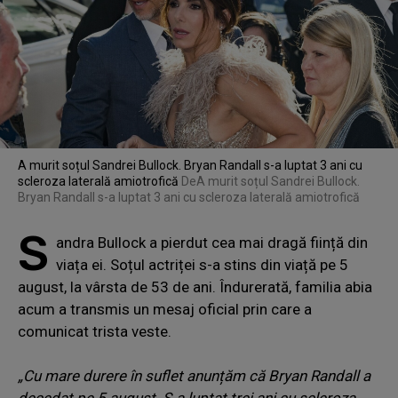
A murit soțul Sandrei Bullock. Bryan Randall s-a luptat 3 ani cu
scleroza laterală amiotrofică
De
A murit soțul Sandrei Bullock.
Bryan Randall s-a luptat 3 ani cu scleroza laterală amiotrofică
S
andra Bullock a pierdut cea mai dragă ființă din
viața ei. Soțul actriței s-a stins din viață pe 5
august, la vârsta de 53 de ani. Îndurerată, familia abia
acum a transmis un mesaj oficial prin care a
comunicat trista veste.
„Cu mare durere în suflet anunțăm că Bryan Randall a
decedat pe 5 august. S-a luptat trei ani cu scleroza