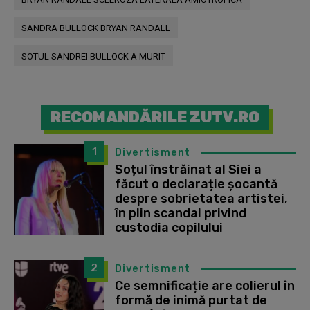
SANDRA BULLOCK BRYAN RANDALL
SOTUL SANDREI BULLOCK A MURIT
RECOMANDĂRILE ZUTV.RO
1
Divertisment
Soțul înstrăinat al Siei a
făcut o declarație șocantă
despre sobrietatea artistei,
în plin scandal privind
custodia copilului
2
Divertisment
Ce semnificație are colierul în
formă de inimă purtat de