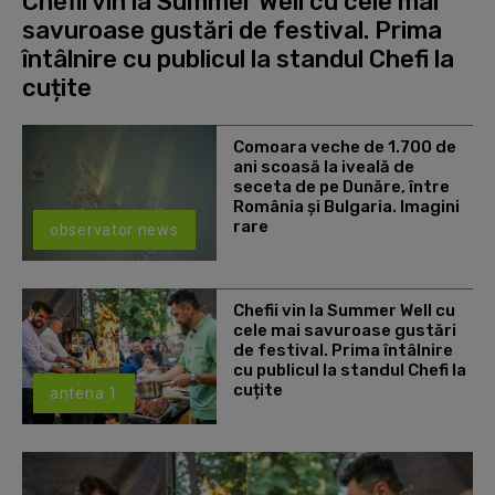
Chefii vin la Summer Well cu cele mai
savuroase gustări de festival. Prima
întâlnire cu publicul la standul Chefi la
cuțite
Comoara veche de 1.700 de
ani scoasă la iveală de
seceta de pe Dunăre, între
România şi Bulgaria. Imagini
rare
observator news
Chefii vin la Summer Well cu
cele mai savuroase gustări
de festival. Prima întâlnire
cu publicul la standul Chefi la
cuțite
antena 1