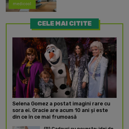
medicool
CELE MAI CITITE
Selena Gomez a postat imagini rare cu
sora ei. Gracie are acum 10 ani și este
din ce în ce mai frumoasă
(P) Cadouri cu poveste: idei de