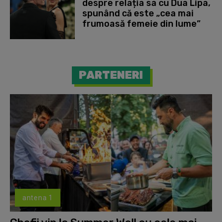
despre relația sa cu Dua Lipa,
spunând că este „cea mai
frumoasă femeie din lume”
PARTENERI
antena 1