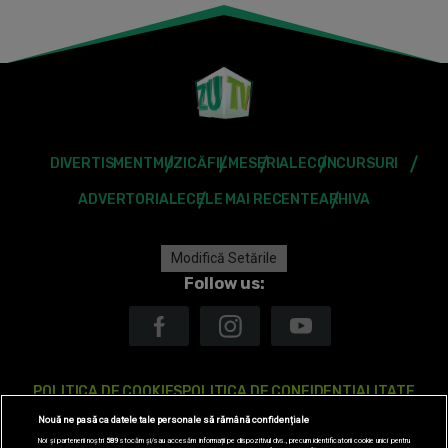
DIVERTISMENT
MUZICĂ
FILME
SERIALE
CONCURSURI
ADVERTORIALE
CELE MAI RECENTE
ARHIVA
Modifică Setările
Follow us:
POLITICA DE COOKIES
POLITICA DE CONFIDENTIALITATE
Nouă ne pasă ca datele tale personale să rămână confidențiale
ANTENA TV GROUP S.A. – DATE COMPANIE
Noi și partenerii noștri
589
stocăm și/sau accesăm informații pe dispozitivul dvs., precum identificatorii cookie unici pentru