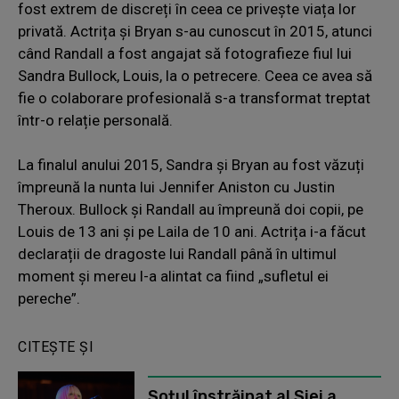
fost extrem de discreți în ceea ce privește viața lor
privată. Actrița și Bryan s-au cunoscut în 2015, atunci
când Randall a fost angajat să fotografieze fiul lui
Sandra Bullock, Louis, la o petrecere. Ceea ce avea să
fie o colaborare profesională s-a transformat treptat
într-o relație personală.
La finalul anului 2015, Sandra și Bryan au fost văzuți
împreună la nunta lui Jennifer Aniston cu Justin
Theroux. Bullock și Randall au împreună doi copii, pe
Louis de 13 ani și pe Laila de 10 ani. Actrița i-a făcut
declarații de dragoste lui Randall până în ultimul
moment și mereu l-a alintat ca fiind „sufletul ei
pereche”.
CITEȘTE ȘI
Soțul înstrăinat al Siei a