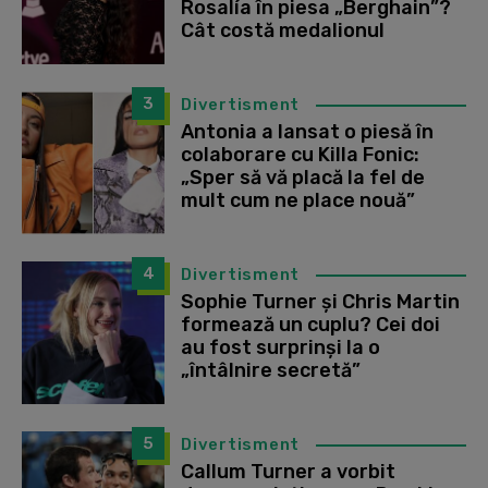
Rosalía în piesa „Berghain”?
Cât costă medalionul
3
Divertisment
Antonia a lansat o piesă în
colaborare cu Killa Fonic:
„Sper să vă placă la fel de
mult cum ne place nouă”
4
Divertisment
Sophie Turner și Chris Martin
formează un cuplu? Cei doi
au fost surprinși la o
„întâlnire secretă”
5
Divertisment
Callum Turner a vorbit