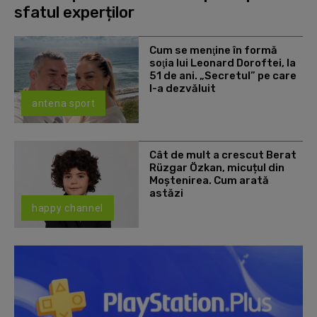
sfatul experților
Cum se menţine în formă
soţia lui Leonard Doroftei, la
51 de ani. „Secretul” pe care
l-a dezvăluit
antena sport
Cât de mult a crescut Berat
Rüzgar Özkan, micuțul din
Moștenirea. Cum arată
astăzi
happy channel