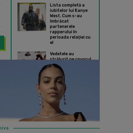
Lista completă a
iubitelor lui Kanye
West. Cum s-au
îmbrăcat
partenerele
rapperului în
perioada relației cu
el
Vedetele au
strălucit pe covorul
 idei de weekend în oraș cu prietenii
Miley Cyrus a recun
roșu de la Premiile
Grammy 2024. Ce
ținute speciale au
ales Taylor Swift și
Dua Lipa
hiva