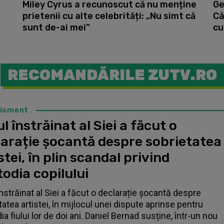
Miley Cyrus a recunoscut că nu menține
Ge
prietenii cu alte celebrități: „Nu simt că
Câ
sunt de-ai mei”
cu
RECOMANDĂRILE ZUTV.RO
tisment
l înstrăinat al Siei a făcut o
larație șocantă despre sobrietatea
stei, în plin scandal privind
odia copilului
înstrăinat al Siei a făcut o declarație șocantă despre
tatea artistei, în mijlocul unei dispute aprinse pentru
a fiului lor de doi ani. Daniel Bernad susține, într-un nou