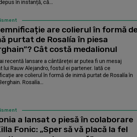
depus în instanță, că...
tisment
emnificație are colierul în formă d
ă purtat de Rosalía în piesa
rghain”? Cât costă medalionul
i recentă lansare a cântăreței ar putea fi un mesaj
t lui Rauw Alejandro, fostul ei partener. Iată ce
icație are colierul în formă de inimă purtat de Rosalía în
Berghain. Rosalía...
tisment
nia a lansat o piesă în colaborare
illa Fonic: „Sper să vă placă la fel