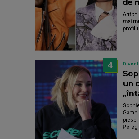
de 
Antonia
mai mu
profilu
4
Diver
Sop
un c
„înt
Sophie
Game o
piesei 
Peregri