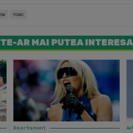
ENI
TOXIC
TE-AR MAI PUTEA INTERESA
(P) Top 5
Divertisment
Ar