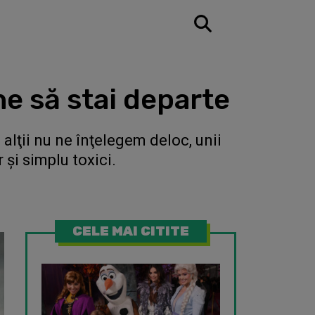
ne să stai departe
alţii nu ne înţelegem deloc, unii
r şi simplu toxici.
CELE MAI CITITE