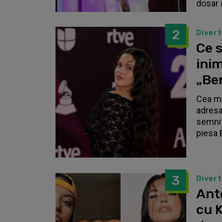
dosar 
2
Diver
Ce s
inim
„Be
Cea ma
adresa
semnif
piesa 
3
Diver
Anto
cu K