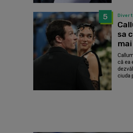
5
Diver
Call
sa 
mai
Callum
că ea 
dezvălu
ciuda 