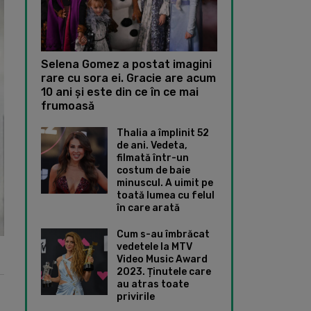
Selena Gomez a postat imagini
rare cu sora ei. Gracie are acum
10 ani și este din ce în ce mai
frumoasă
Thalia a împlinit 52
de ani. Vedeta,
filmată într-un
costum de baie
minuscul. A uimit pe
toată lumea cu felul
în care arată
Cum s-au îmbrăcat
vedetele la MTV
Video Music Award
2023. Ținutele care
au atras toate
privirile