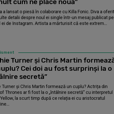
mult cum ne place nouă”
 a lansat o piesă în colaborare cu Killa Fonic. Diva a oferi
lte detalii despre noul ei single într-un mesaj publicat pe
l ei de Instagram. Artista a mărturisit că este extrem...
tisment
hie Turner și Chris Martin formeaz
uplu? Cei doi au fost surprinși la o
âlnire secretă”
 Turner și Chris Martin formează un cuplu? Actrița din
f Thrones ar fi fost la o „întâlnire secretă” cu interpretul
Yellow, la scurt timp după ce relația ei cu aristocratul
ne...