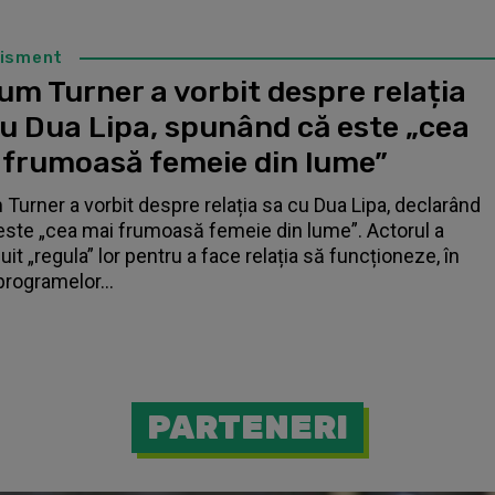
tisment
um Turner a vorbit despre relația
cu Dua Lipa, spunând că este „cea
 frumoasă femeie din lume”
 Turner a vorbit despre relația sa cu Dua Lipa, declarând
este „cea mai frumoasă femeie din lume”. Actorul a
it „regula” lor pentru a face relația să funcționeze, în
programelor...
PARTENERI