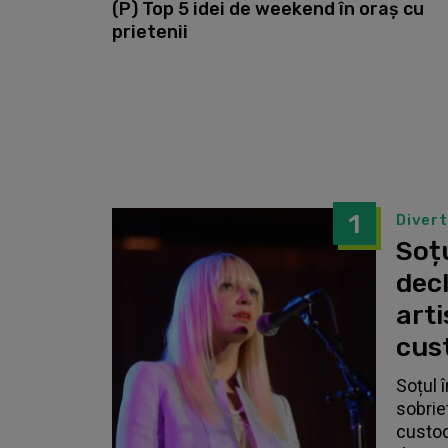
(P) Top 5 idei de weekend în oraș cu
prietenii
1
Diver
Soțu
dec
arti
cust
Soțul 
sobrie
custodi