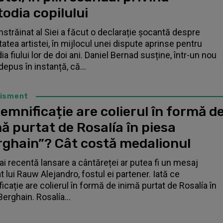
odia copilului
înstrăinat al Siei a făcut o declarație șocantă despre
tatea artistei, în mijlocul unei dispute aprinse pentru
a fiului lor de doi ani. Daniel Bernad susține, într-un nou
depus în instanță, că...
tisment
emnificație are colierul în formă d
ă purtat de Rosalía în piesa
rghain”? Cât costă medalionul
i recentă lansare a cântăreței ar putea fi un mesaj
t lui Rauw Alejandro, fostul ei partener. Iată ce
icație are colierul în formă de inimă purtat de Rosalía în
Berghain. Rosalía...