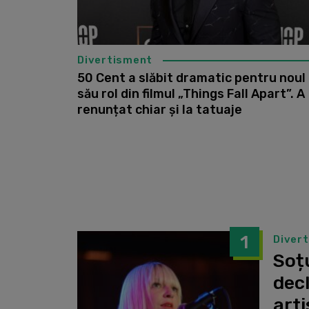
Divertisment
50 Cent a slăbit dramatic pentru noul
său rol din filmul „Things Fall Apart”. A
renunțat chiar și la tatuaje
1
Diver
Soțu
dec
arti