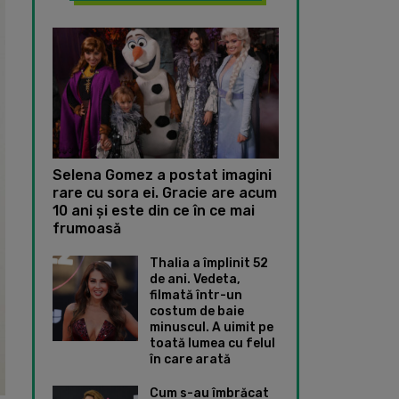
Selena Gomez a postat imagini
rare cu sora ei. Gracie are acum
10 ani și este din ce în ce mai
frumoasă
Thalia a împlinit 52
de ani. Vedeta,
filmată într-un
costum de baie
minuscul. A uimit pe
toată lumea cu felul
în care arată
Cum s-au îmbrăcat