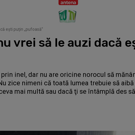
dacă eşti puţin „pufoasă”
nu vrei să le auzi dacă e
 prin inel, dar nu are oricine norocul să mănâ
! Nu zice nimeni că toată lumea trebuie să aibă 
 ceva mai multă sau dacă ţi se întâmplă des să