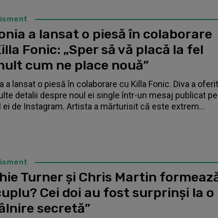
tisment
nia a lansat o piesă în colaborare
illa Fonic: „Sper să vă placă la fel
mult cum ne place nouă”
 a lansat o piesă în colaborare cu Killa Fonic. Diva a oferi
lte detalii despre noul ei single într-un mesaj publicat pe
l ei de Instagram. Artista a mărturisit că este extrem...
tisment
hie Turner și Chris Martin formeaz
uplu? Cei doi au fost surprinși la o
âlnire secretă”