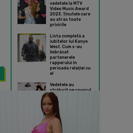
vedetele la MTV
Video Music Award
2023. Ținutele care
au atras toate
privirile
Lista completă a
iubitelor lui Kanye
West. Cum s-au
îmbrăcat
partenerele
rapperului în
perioada relației cu
el
Vedetele au
strălucit pe covorul
slăbit dramatic pentru noul său rol din filmul „Things Fall Apart”. A
Christina Aguilera ș
roșu de la Premiile
Grammy 2024. Ce
ținute speciale au
ales Taylor Swift și
Dua Lipa