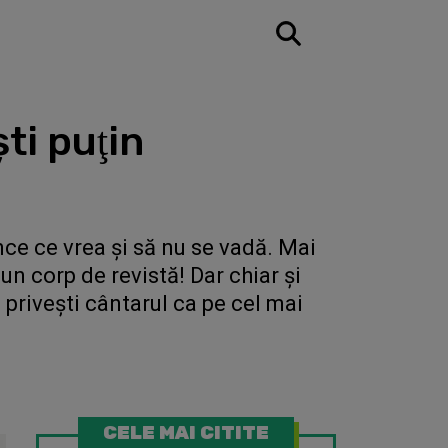
şti puţin
nce ce vrea şi să nu se vadă. Mai
un corp de revistă! Dar chiar şi
 priveşti cântarul ca pe cel mai
CELE MAI CITITE