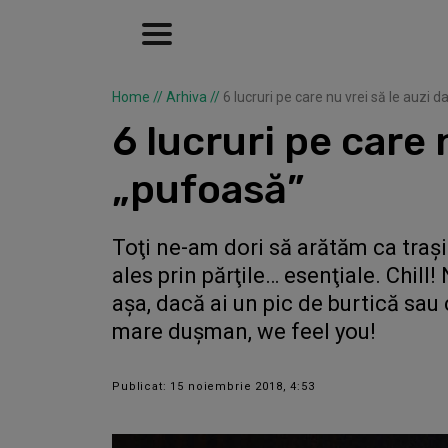
Home
//
Arhiva
//
6 lucruri pe care nu vrei să le auzi 
6 lucruri pe care 
„pufoasă”
Toţi ne-am dori să arătăm ca traşi
ales prin părţile… esenţiale. Chill
aşa, dacă ai un pic de burtică sau
mare duşman, we feel you!
Publicat: 15 noiembrie 2018, 4:53