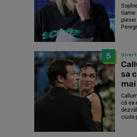
Sophie
Game o
piesei 
Peregri
5
Diver
Call
sa 
mai
Callum
că ea 
dezvălu
ciuda 