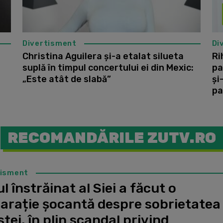
Divertisment
Di
Christina Aguilera și-a etalat silueta
Ri
suplă în timpul concertului ei din Mexic:
pa
„Este atât de slabă”
și
pa
RECOMANDĂRILE ZUTV.RO
tisment
l înstrăinat al Siei a făcut o
larație șocantă despre sobrietatea
stei, în plin scandal privind