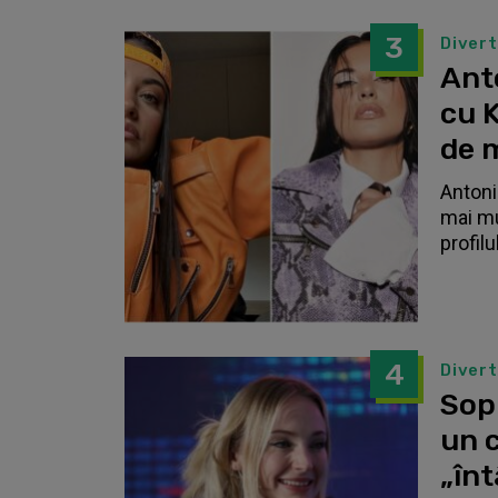
3
Diver
Anto
cu K
de 
Antonia
mai mu
profilu
4
Diver
Sop
un c
„înt