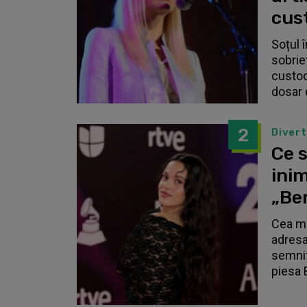
cust
Soțul 
sobrie
custodi
dosar 
2
Diver
Ce s
inim
„Be
Cea ma
adresa
semnif
piesa 