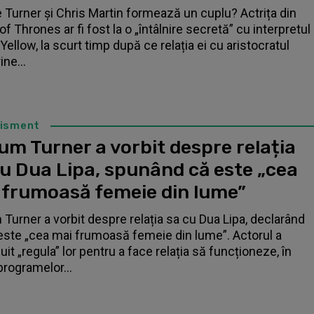
 Turner și Chris Martin formează un cuplu? Actrița din
f Thrones ar fi fost la o „întâlnire secretă” cu interpretul
Yellow, la scurt timp după ce relația ei cu aristocratul
ne...
tisment
um Turner a vorbit despre relația
cu Dua Lipa, spunând că este „cea
 frumoasă femeie din lume”
 Turner a vorbit despre relația sa cu Dua Lipa, declarând
este „cea mai frumoasă femeie din lume”. Actorul a
it „regula” lor pentru a face relația să funcționeze, în
programelor...