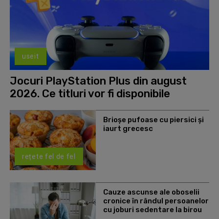
useit
Jocuri PlayStation Plus din august
2026. Ce titluri vor fi disponibile
Brioșe pufoase cu piersici și
iaurt grecesc
rețete fel de fel
Cauze ascunse ale oboselii
cronice în rândul persoanelor
cu joburi sedentare la birou