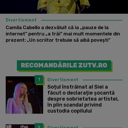
Divertisment
Camila Cabello a dezvăluit că ia „pauze de la
internet” pentru „a trăi” mai mult momentele din
prezent: „Un scriitor trebuie să aibă povești”
RECOMANDĂRILE ZUTV.RO
1
Divertisment
Soțul înstrăinat al Siei a
făcut o declarație șocantă
despre sobrietatea artistei,
în plin scandal privind
custodia copilului
2
Divertisment