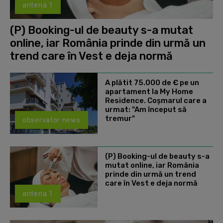
antena 1
(P) Booking-ul de beauty s-a mutat
online, iar România prinde din urmă un
trend care în Vest e deja normă
A plătit 75.000 de € pe un
apartament la My Home
Residence. Coşmarul care a
urmat: "Am început să
tremur"
observator news
(P) Booking-ul de beauty s-a
mutat online, iar România
prinde din urmă un trend
care în Vest e deja normă
antena 1