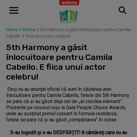
Home
//
Arhiva
//
5th Harmony a găsit înlocuitoare pentru Camila
Cabello. E fiica unui actor celebru!
5th Harmony a găsit
înlocuitoare pentru Camila
Cabello. E fiica unui actor
celebru!
Deşi nu au anunţat oficial că sunt în căutarea unei
înlocuitoare pentru Camila Cabello, fetele din 5th Harmony
se pare că şi-au găsit deja cel de-„al cincilea element”.
Prezente pe covorul roşu la Gala People Choice Awards,
unde au susţinut primul concert în formula restrânsă,
fetele se pare că şi-au găsit „completarea” în culise.
S-au logodit şi s-au DESPĂRŢIT! 8 cântăreţi care nu au