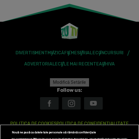
DIVERTISMENT
MUZICĂ
FILME
SERIALE
CONCURSURI
ADVERTORIALE
CELE MAI RECENTE
ARHIVA
Modifică Setările
Follow us:
POLITICA DE COOKIES
POLITICA DE CONFIDENTIALITATE
Nouă ne pasă ca datele tale personale să rămână confidențiale
ANTENA TV GROUP S.A. – DATE COMPANIE
Noi și partenerii noștri
589
stocăm și/sau accesăm informații pe dispozitivul dvs., precum identificatorii cookie unici pentru