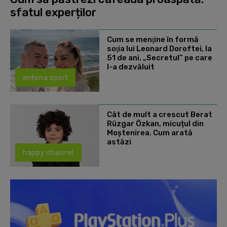
sfatul experților
Cum se menţine în formă
soţia lui Leonard Doroftei, la
51 de ani. „Secretul” pe care
l-a dezvăluit
antena sport
Cât de mult a crescut Berat
Rüzgar Özkan, micuțul din
Moștenirea. Cum arată
astăzi
happy channel