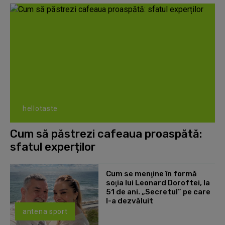
hellotaste
Cum să păstrezi cafeaua proaspătă:
sfatul experților
Cum se menţine în formă
soţia lui Leonard Doroftei, la
51 de ani. „Secretul” pe care
l-a dezvăluit
antena sport