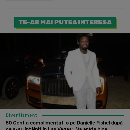
TE-AR MAI PUTEA INTERESA
Divertisment
50 Cent a complimentat-o pe Danielle Fishel după
ce s-au întâlnit în Las Vegas: „Va arăta bine