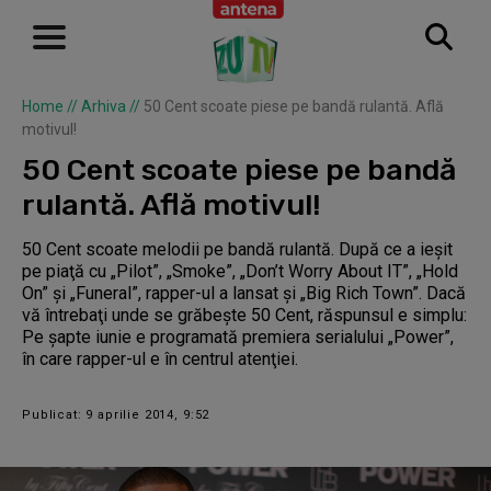
Home
//
Arhiva
//
50 Cent scoate piese pe bandă rulantă. Află
motivul!
50 Cent scoate piese pe bandă
rulantă. Află motivul!
50 Cent scoate melodii pe bandă rulantă. După ce a ieşit
pe piaţă cu „Pilot”, „Smoke”, „Don’t Worry About IT”, „Hold
On” şi „Funeral”, rapper-ul a lansat şi „Big Rich Town”. Dacă
vă întrebaţi unde se grăbeşte 50 Cent, răspunsul e simplu:
Pe şapte iunie e programată premiera serialului „Power”,
în care rapper-ul e în centrul atenţiei.
Publicat: 9 aprilie 2014, 9:52