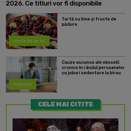
2026. Ce titluri vor fi disponibile
Tartă cu lime și fructe de
pădure
rețete fel de fel
Cauze ascunse ale oboselii
cronice în rândul persoanelor
cu joburi sedentare la birou
medicool
CELE MAI CITITE