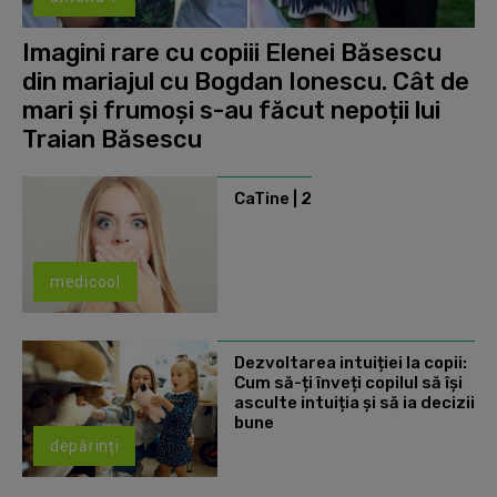
Imagini rare cu copiii Elenei Băsescu
din mariajul cu Bogdan Ionescu. Cât de
mari și frumoși s-au făcut nepoții lui
Traian Băsescu
CaTine | 2
medicool
Dezvoltarea intuiției la copii:
Cum să-ți înveți copilul să își
asculte intuiția și să ia decizii
bune
depărinți