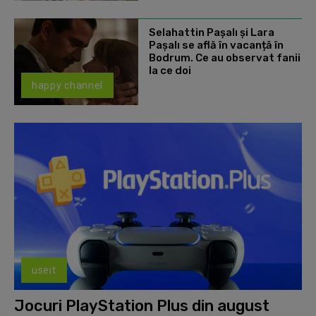
Selahattin Paşalı și Lara
Paşalı se află în vacanță în
Bodrum. Ce au observat fanii
la ce doi
happy channel
useit
Jocuri PlayStation Plus din august