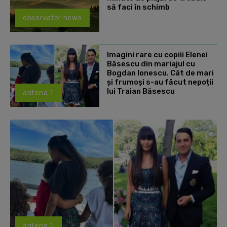
să faci în schimb
observator news
Imagini rare cu copiii Elenei
Băsescu din mariajul cu
Bogdan Ionescu. Cât de mari
și frumoși s-au făcut nepoții
lui Traian Băsescu
antena 1
antena 1