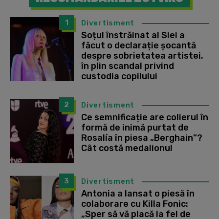
1
Divertisment
Soțul înstrăinat al Siei a
făcut o declarație șocantă
despre sobrietatea artistei,
în plin scandal privind
custodia copilului
2
Divertisment
Ce semnificație are colierul în
formă de inimă purtat de
Rosalía în piesa „Berghain”?
Cât costă medalionul
3
Divertisment
Antonia a lansat o piesă în
colaborare cu Killa Fonic:
„Sper să vă placă la fel de