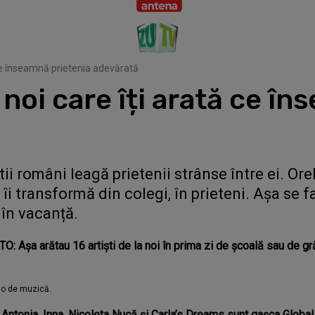
ă ce înseamnă prietenia adevărată
a noi care îți arată ce î
ii români leagă prietenii strânse între ei. Ore
îi transformă din colegi, în prieteni. Așa se 
 în vacanță.
O: Așa arătau 16 artiști de la noi în prima zi de școală sau de gr
colo de muzică.
Antonia, Inna, Nicoleta Nucă și Carla’s Dreams sunt gașca Global