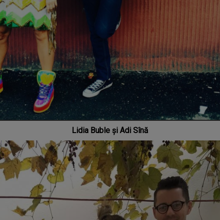
Lidia Buble și Adi Sînă