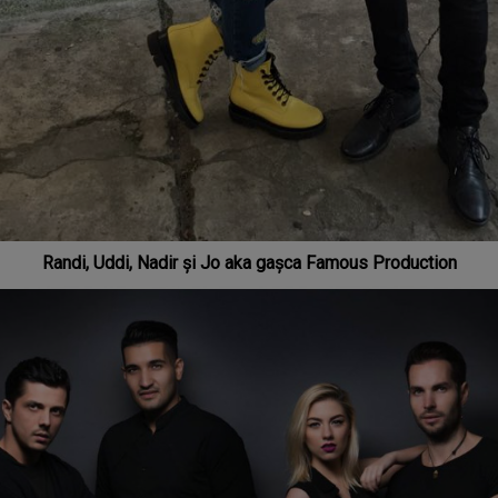
Randi, Uddi, Nadir și Jo aka gașca Famous Production