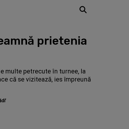
nseamnă prietenia
le multe petrecute în turnee, la
face că se vizitează, ies împreună
ădi’