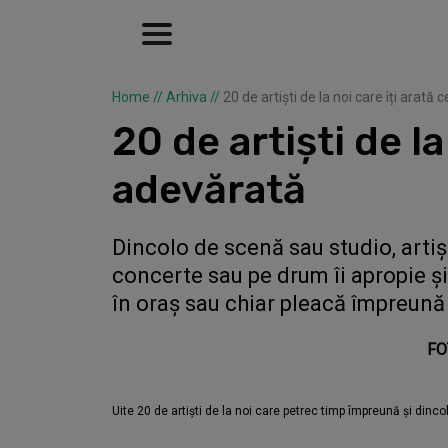
Home
//
Arhiva
//
20 de artiști de la noi care îți arat
20 de artiști de l
adevărată
Dincolo de scenă sau studio, artișt
concerte sau pe drum îi apropie și 
în oraș sau chiar pleacă împreună
FOT
Uite 20 de artiști de la noi care petrec timp împreună și din