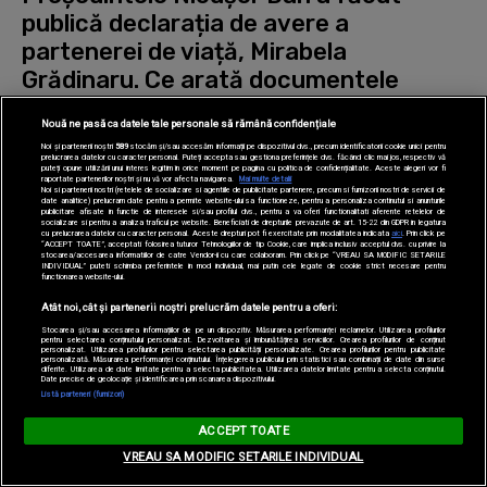
publică declarația de avere a
partenerei de viață, Mirabela
Grădinaru. Ce arată documentele
Nouă ne pasă ca datele tale personale să rămână confidențiale
CaTine | 2
Noi și partenerii noștri
589
stocăm și/sau accesăm informații pe dispozitivul dvs., precum identificatorii cookie unici pentru
prelucrarea datelor cu caracter personal. Puteți accepta sau gestiona preferințele dvs. făcând clic mai jos, respectiv vă
puteți opune utilizării unui interes legitim în orice moment pe pagina cu politica de confidențialitate. Aceste alegeri vor fi
raportate partenerilor noștri și nu vă vor afecta navigarea.
Mai multe detalii
Noi si partenerii nostri (retelele de socializare si agentiile de publicitate partenere, precum si furnizorii nostri de servicii de
date analitice) prelucram date pentru a permite website-ului sa functioneze, pentru a personaliza continutul si anunturile
publicitare afisate in functie de interesele si/sau profilul dvs., pentru a va oferi functionalitati aferente retelelor de
medicool
socializare si pentru a analiza traficul pe website. Beneficiati de drepturile prevazute de art. 15-22 din GDPR in legatura
cu prelucrarea datelor cu caracter personal. Aceste drepturi pot fi exercitate prin modalitatea indicata
aici
. Prin click pe
“ACCEPT TOATE”, acceptati folosirea tuturor Tehnologiilor de tip Cookie, care implica inclusiv acceptul dvs. cu privire la
stocarea/accesarea informatiilor de catre Vendor-ii cu care colaboram. Prin click pe “VREAU SA MODIFIC SETARILE
INDIVIDUAL” puteti schimba preferintele in mod individual, mai putin cele legate de cookie strict necesare pentru
functionarea website-ului.
Dezvoltarea intuiției la copii:
Atât noi, cât și partenerii noștri prelucrăm datele pentru a oferi:
Cum să-ți înveți copilul să își
Stocarea și/sau accesarea informațiilor de pe un dispozitiv. Măsurarea performanței reclamelor. Utilizarea profilurilor
asculte intuiția și să ia decizii
pentru selectarea conținutului personalizat. Dezvoltarea și îmbunătățirea serviciilor. Crearea profilurilor de conținut
personalizat. Utilizarea profilurilor pentru selectarea publicității personalizate. Crearea profilurilor pentru publicitate
bune
personalizată. Măsurarea performanței conținutului. Înțelegerea publicului prin statistici sau combinații de date din surse
diferite. Utilizarea de date limitate pentru a selecta publicitatea. Utilizarea datelor limitate pentru a selecta conținutul.
depărinți
Date precise de geolocație și identificarea prin scanarea dispozitivului.
Listă parteneri (furnizori)
ACCEPT TOATE
VREAU SA MODIFIC SETARILE INDIVIDUAL