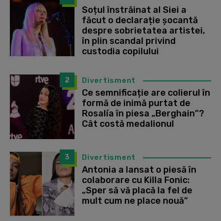
Soțul înstrăinat al Siei a
făcut o declarație șocantă
despre sobrietatea artistei,
în plin scandal privind
custodia copilului
2
Divertisment
Ce semnificație are colierul în
formă de inimă purtat de
Rosalía în piesa „Berghain”?
Cât costă medalionul
3
Divertisment
Antonia a lansat o piesă în
colaborare cu Killa Fonic:
„Sper să vă placă la fel de
mult cum ne place nouă”