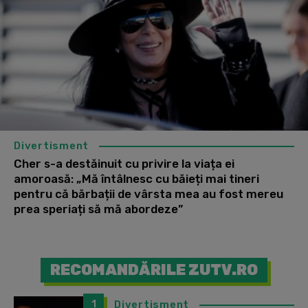
Divertisment
Cher s-a destăinuit cu privire la viața ei
amoroasă: „Mă întâlnesc cu băieți mai tineri
pentru că bărbații de vârsta mea au fost mereu
prea speriați să mă abordeze”
RECOMANDĂRILE ZUTV.RO
1
Divertisment