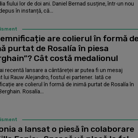
a fiului lor de doi ani. Daniel Bernad susține, într-un nou
depus în instanță, că...
tisment
emnificație are colierul în formă d
ă purtat de Rosalía în piesa
rghain”? Cât costă medalionul
i recentă lansare a cântăreței ar putea fi un mesaj
t lui Rauw Alejandro, fostul ei partener. Iată ce
icație are colierul în formă de inimă purtat de Rosalía în
Berghain. Rosalía...
tisment
nia a lansat o piesă în colaborare