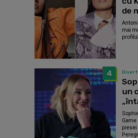
cu K
de 
Antonia
mai mu
profilu
4
Diver
Sop
un c
„înt
Sophie
Game o
piesei 
Peregri