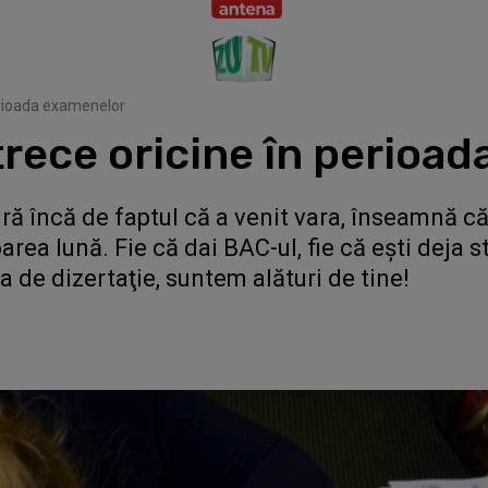
perioada examenelor
 trece oricine în perioa
ră încă de faptul că a venit vara, înseamnă că
a lună. Fie că dai BAC-ul, fie că eşti deja st
a de dizertaţie, suntem alături de tine!