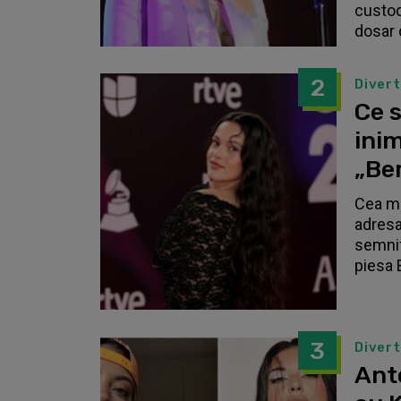
custodi
dosar 
2
Diver
Ce s
inim
„Be
Cea ma
adresa
semnif
piesa 
3
Diver
Anto