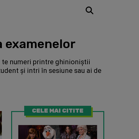
da examenelor
 te numeri printre ghinioniştii
udent şi intri în sesiune sau ai de
CELE MAI CITITE