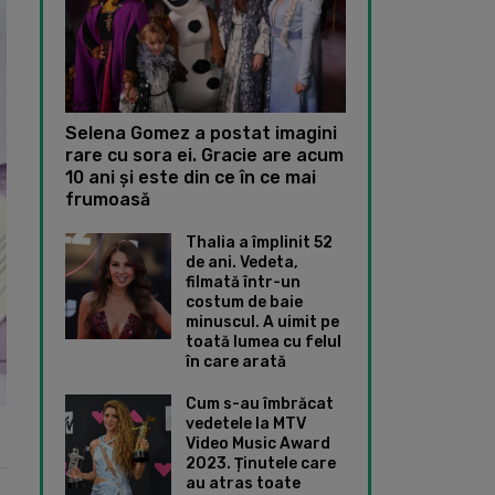
Selena Gomez a postat imagini
rare cu sora ei. Gracie are acum
10 ani și este din ce în ce mai
frumoasă
Thalia a împlinit 52
de ani. Vedeta,
filmată într-un
costum de baie
minuscul. A uimit pe
toată lumea cu felul
în care arată
Cum s-au îmbrăcat
vedetele la MTV
Video Music Award
2023. Ținutele care
au atras toate