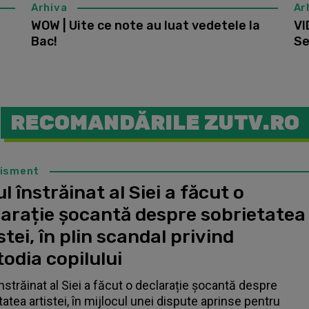
Arhiva
Ar
WOW | Uite ce note au luat vedetele la
VI
Bac!
Se
RECOMANDĂRILE ZUTV.RO
tisment
l înstrăinat al Siei a făcut o
larație șocantă despre sobrietatea
stei, în plin scandal privind
odia copilului
înstrăinat al Siei a făcut o declarație șocantă despre
tatea artistei, în mijlocul unei dispute aprinse pentru