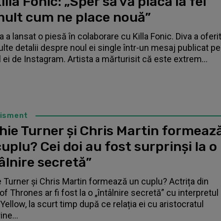
illa Fonic: „Sper să vă placă la fel
mult cum ne place nouă”
 a lansat o piesă în colaborare cu Killa Fonic. Diva a oferi
lte detalii despre noul ei single într-un mesaj publicat pe
l ei de Instagram. Artista a mărturisit că este extrem...
tisment
hie Turner și Chris Martin formeaz
uplu? Cei doi au fost surprinși la o
âlnire secretă”
 Turner și Chris Martin formează un cuplu? Actrița din
f Thrones ar fi fost la o „întâlnire secretă” cu interpretul
Yellow, la scurt timp după ce relația ei cu aristocratul
ne...