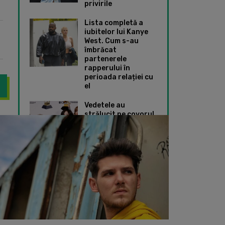
privirile
Lista completă a
iubitelor lui Kanye
West. Cum s-au
îmbrăcat
partenerele
rapperului în
perioada relației cu
el
Vedetele au
strălucit pe covorul
 note au luat artiștii tăi preferați la Bacalaureat? Uite cine a fost
WOW | Uite ce note 
roșu de la Premiile
Grammy 2024. Ce
ținute speciale au
ales Taylor Swift și
Dua Lipa