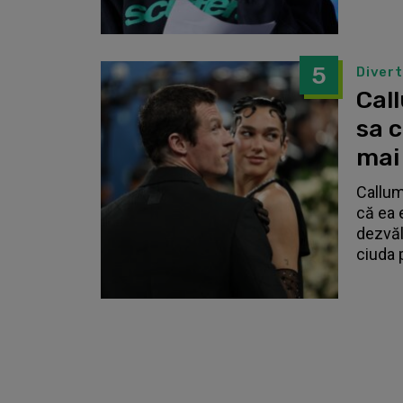
5
Diver
Call
sa 
mai
Callum
că ea 
dezvălu
ciuda 