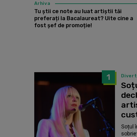
Arhiva
Tu știi ce note au luat artiștii tăi
preferați la Bacalaureat? Uite cine a
fost șef de promoție!
1
Diver
Soțu
dec
arti
cust
Soțul 
sobrie