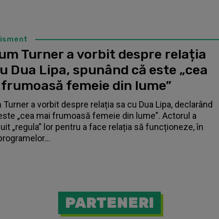
tisment
um Turner a vorbit despre relația
cu Dua Lipa, spunând că este „cea
 frumoasă femeie din lume”
 Turner a vorbit despre relația sa cu Dua Lipa, declarând
este „cea mai frumoasă femeie din lume”. Actorul a
it „regula” lor pentru a face relația să funcționeze, în
programelor...
PARTENERI