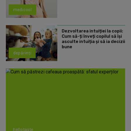
medicool
Dezvoltarea intuiției la copii:
Cum să-ți înveți copilul să își
asculte intuiția și să ia decizii
bune
depărinți
hellotaste