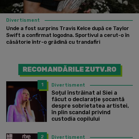
Divertisment
Unde a fost surprins Travis Kelce după ce Taylor
Swift a confirmat logodna. Sportivul a cerut-o în
căsătorie într-o grădină cu trandafiri
RECOMANDĂRILE ZUTV.RO
1
Divertisment
Soțul înstrăinat al Siei a
făcut o declarație șocantă
despre sobrietatea artistei,
în plin scandal privind
custodia copilului
2
Divertisment