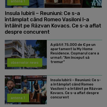
antena 1
Insula Iubirii – Reuniuni: Ce s-a
întâmplat când Romeo Vasiloni l-a
întâlnit pe Răzvan Kovacs. Ce s-a aflat
despre concurent
A plătit 75.000 de € pe un
apartament la My Home
Residence. Coşmarul care a
urmat: "Am început să
tremur"
observator news
Insula Iubirii – Reuniuni: Ce s-
a întâmplat când Romeo
Vasiloni l-a întâlnit pe Răzvan
Kovacs. Ce s-a aflat despre
concurent
antena 1