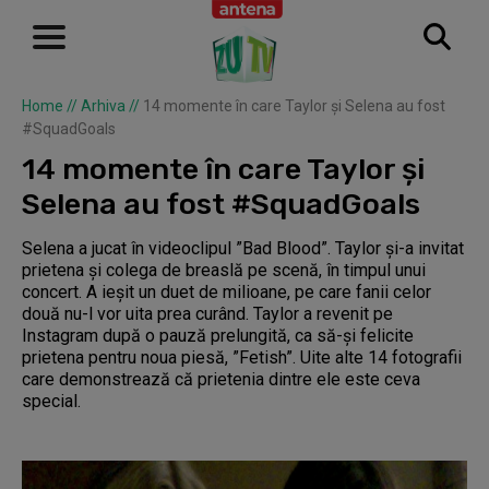
Home
//
Arhiva
//
14 momente în care Taylor și Selena au fost
#SquadGoals
14 momente în care Taylor și
Selena au fost #SquadGoals
Selena a jucat în videoclipul ”Bad Blood”. Taylor și-a invitat
prietena și colega de breaslă pe scenă, în timpul unui
concert. A ieșit un duet de milioane, pe care fanii celor
două nu-l vor uita prea curând. Taylor a revenit pe
Instagram după o pauză prelungită, ca să-și felicite
prietena pentru noua piesă, ”Fetish”. Uite alte 14 fotografii
care demonstrează că prietenia dintre ele este ceva
special.