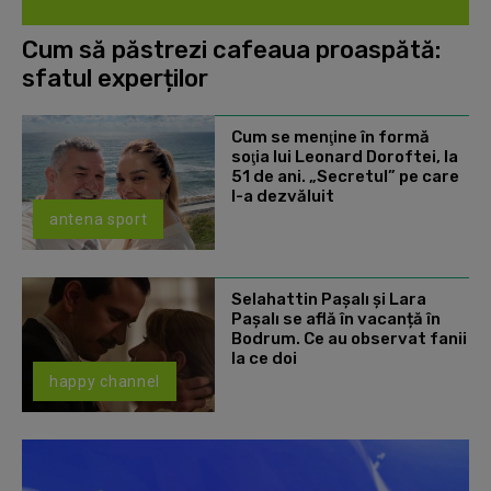
Cum să păstrezi cafeaua proaspătă:
sfatul experților
Cum se menţine în formă
soţia lui Leonard Doroftei, la
51 de ani. „Secretul” pe care
l-a dezvăluit
antena sport
Selahattin Paşalı și Lara
Paşalı se află în vacanță în
Bodrum. Ce au observat fanii
la ce doi
happy channel