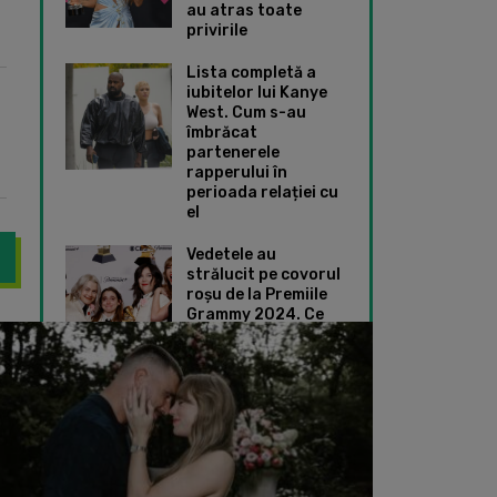
au atras toate
privirile
Lista completă a
iubitelor lui Kanye
West. Cum s-au
îmbrăcat
partenerele
rapperului în
perioada relației cu
el
Vedetele au
strălucit pe covorul
roșu de la Premiile
Grammy 2024. Ce
ift a publicat imagini seducătoare din culisele videoclipului „The 
Detalii mai puțin șt
ținute speciale au
ales Taylor Swift și
Dua Lipa