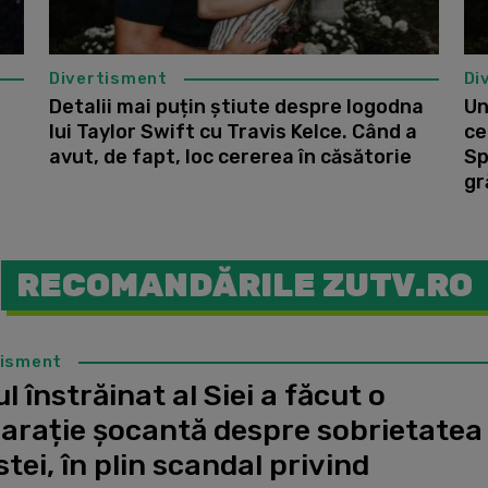
Divertisment
Di
Detalii mai puțin știute despre logodna
Un
lui Taylor Swift cu Travis Kelce. Când a
ce
avut, de fapt, loc cererea în căsătorie
Sp
gr
RECOMANDĂRILE ZUTV.RO
tisment
l înstrăinat al Siei a făcut o
larație șocantă despre sobrietatea
stei, în plin scandal privind