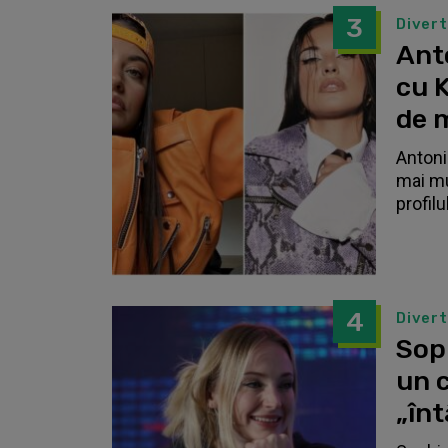
3
Diver
Anto
cu K
de 
Antonia
mai mu
profilu
4
Diver
Sop
un c
„înt