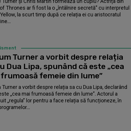
 Turner și Chris Martin formează un cuplu? Actrița din
f Thrones ar fi fost la o „întâlnire secretă” cu interpretul
Yellow, la scurt timp după ce relația ei cu aristocratul
ne...
tisment
um Turner a vorbit despre relația
cu Dua Lipa, spunând că este „cea
 frumoasă femeie din lume”
 Turner a vorbit despre relația sa cu Dua Lipa, declarând
este „cea mai frumoasă femeie din lume”. Actorul a
it „regula” lor pentru a face relația să funcționeze, în
programelor...