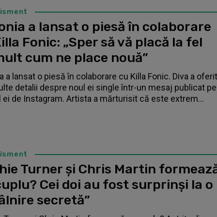
tisment
nia a lansat o piesă în colaborare
illa Fonic: „Sper să vă placă la fel
mult cum ne place nouă”
 a lansat o piesă în colaborare cu Killa Fonic. Diva a oferi
lte detalii despre noul ei single într-un mesaj publicat pe
l ei de Instagram. Artista a mărturisit că este extrem...
tisment
hie Turner și Chris Martin formeaz
uplu? Cei doi au fost surprinși la o
âlnire secretă”