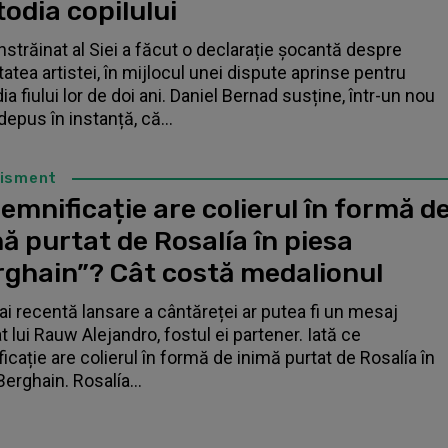
odia copilului
înstrăinat al Siei a făcut o declarație șocantă despre
tatea artistei, în mijlocul unei dispute aprinse pentru
a fiului lor de doi ani. Daniel Bernad susține, într-un nou
depus în instanță, că...
tisment
emnificație are colierul în formă d
ă purtat de Rosalía în piesa
rghain”? Cât costă medalionul
i recentă lansare a cântăreței ar putea fi un mesaj
t lui Rauw Alejandro, fostul ei partener. Iată ce
icație are colierul în formă de inimă purtat de Rosalía în
Berghain. Rosalía...