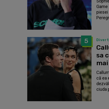
Sophie
Game o
piesei 
Peregri
5
Diver
Call
sa 
mai
Callum
că ea 
dezvălu
ciuda 