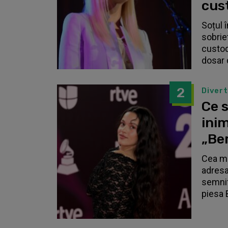
cust
Soțul 
sobrie
custodi
dosar 
2
Diver
Ce s
inim
„Be
Cea ma
adresa
semnif
piesa 