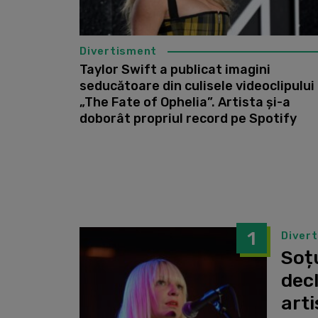
Divertisment
Taylor Swift a publicat imagini
seducătoare din culisele videoclipului
„The Fate of Ophelia”. Artista şi-a
doborât propriul record pe Spotify
1
Diver
Soțu
dec
arti