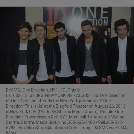
De
SMG_One Direction_NY1_1D_This Is
Us_082613_38.JPG..NEW YORK, NY - AUGUST 26: One Direction
of One Direction attends the New York premiere of 'One
Direction: This Is Us' at the Ziegfeld Theater on August 26, 2013
in New York City. (Photo By Storms Media Group) ..People: One
Direction..Transmission Ref: NY1..Must call if interested.Michael
Storms.Storms Media Group Inc..305-632-3400 - Cell.305-513-
5783 -
Fax.MikeStorm@aol.com
(Credit Image: © SMG via ZUMA
Wire)