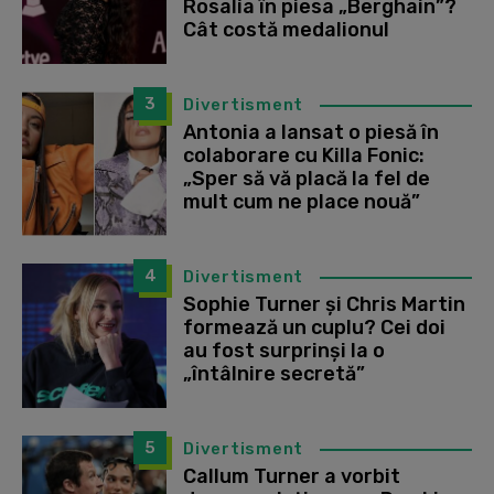
Rosalía în piesa „Berghain”?
Cât costă medalionul
3
Divertisment
Antonia a lansat o piesă în
colaborare cu Killa Fonic:
„Sper să vă placă la fel de
mult cum ne place nouă”
4
Divertisment
Sophie Turner și Chris Martin
formează un cuplu? Cei doi
au fost surprinși la o
„întâlnire secretă”
5
Divertisment
Callum Turner a vorbit