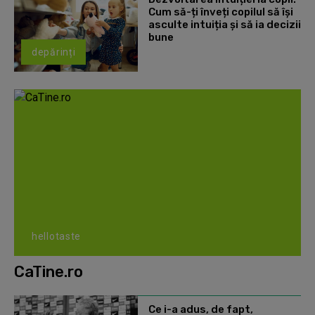
Cum să-ți înveți copilul să își
asculte intuiția și să ia decizii
bune
depărinți
hellotaste
CaTine.ro
Ce i-a adus, de fapt,