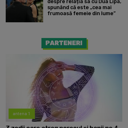
despre relația sa cu Dua Lipa,
spunând că este „cea mai
frumoasă femeie din lume”
PARTENERI
antena 1