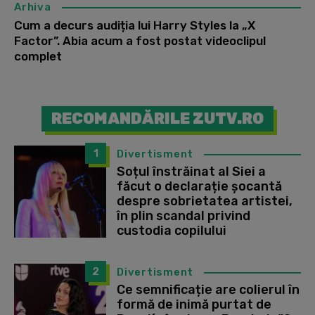
Arhiva
Cum a decurs audiția lui Harry Styles la „X
Factor”. Abia acum a fost postat videoclipul
complet
RECOMANDĂRILE ZUTV.RO
1
Divertisment
Soțul înstrăinat al Siei a
făcut o declarație șocantă
despre sobrietatea artistei,
în plin scandal privind
custodia copilului
2
Divertisment
Ce semnificație are colierul în
formă de inimă purtat de