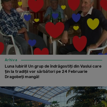
Arhiva
Luna Iubirii! Un grup de îndrăgostiți din Vaslui care
țin la tradiții vor sărbători pe 24 Februarie
Dragobeți mangă!