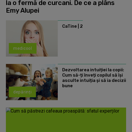
la o fermă de curcani. De ce a plâns
Emy Alupei
CaTine | 2
medicool
Dezvoltarea intuiției la copii:
Cum să-ți înveți copilul să își
asculte intuiția și să ia decizii
bune
depărinți