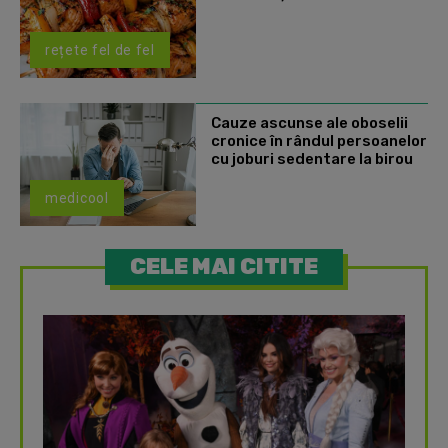
rețete fel de fel
Cauze ascunse ale oboselii
cronice în rândul persoanelor
cu joburi sedentare la birou
medicool
CELE MAI CITITE