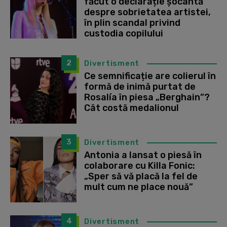
făcut o declarație șocantă
despre sobrietatea artistei,
în plin scandal privind
custodia copilului
2
Divertisment
Ce semnificație are colierul în
formă de inimă purtat de
Rosalía în piesa „Berghain”?
Cât costă medalionul
3
Divertisment
Antonia a lansat o piesă în
colaborare cu Killa Fonic:
„Sper să vă placă la fel de
mult cum ne place nouă”
4
Divertisment