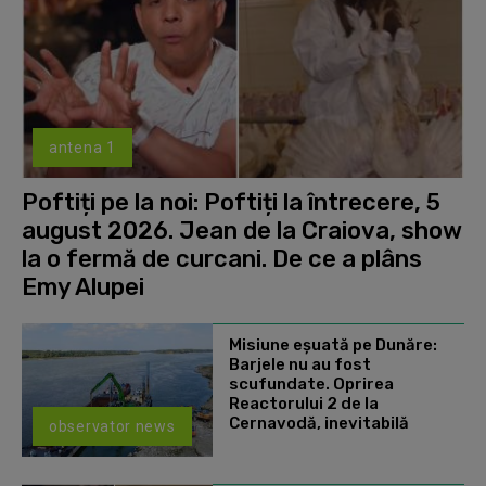
antena 1
Poftiți pe la noi: Poftiți la întrecere, 5
august 2026. Jean de la Craiova, show
la o fermă de curcani. De ce a plâns
Emy Alupei
Misiune eșuată pe Dunăre:
Barjele nu au fost
scufundate. Oprirea
Reactorului 2 de la
Cernavodă, inevitabilă
observator news