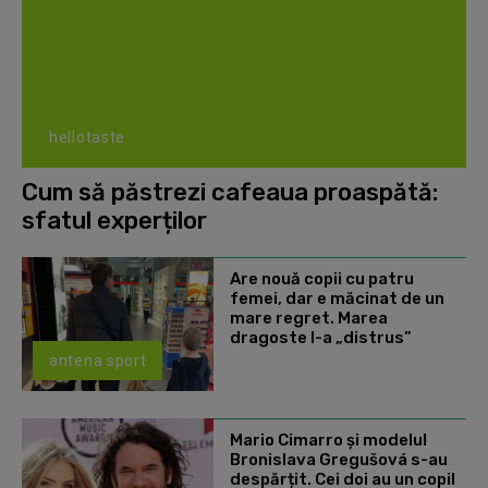
hellotaste
Cum să păstrezi cafeaua proaspătă:
sfatul experților
Are nouă copii cu patru
femei, dar e măcinat de un
mare regret. Marea
dragoste l-a „distrus”
antena sport
Mario Cimarro și modelul
Bronislava Gregušová s-au
despărțit. Cei doi au un copil