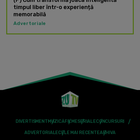
(P) Cum transformă joaca inteligentă
timpul liber într-o experiență
memorabilă
Advertoriale
DIVERTISMENT
MUZICĂ
FILME
SERIALE
CONCURSURI
ADVERTORIALE
CELE MAI RECENTE
ARHIVA