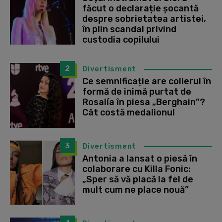
făcut o declarație șocantă
despre sobrietatea artistei,
în plin scandal privind
custodia copilului
2
Divertisment
Ce semnificație are colierul în
formă de inimă purtat de
Rosalía în piesa „Berghain”?
Cât costă medalionul
3
Divertisment
Antonia a lansat o piesă în
colaborare cu Killa Fonic:
„Sper să vă placă la fel de
mult cum ne place nouă”