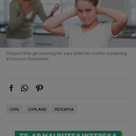
De
Upset little girl covering her ears while her mother screaming
at home in the kitchen
COPIL
COPILARIE
PEDEAPSA