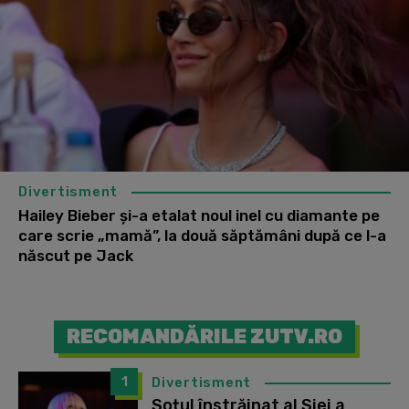
Divertisment
Hailey Bieber și-a etalat noul inel cu diamante pe
care scrie „mamă”, la două săptămâni după ce l-a
născut pe Jack
RECOMANDĂRILE ZUTV.RO
1
Divertisment
Soțul înstrăinat al Siei a