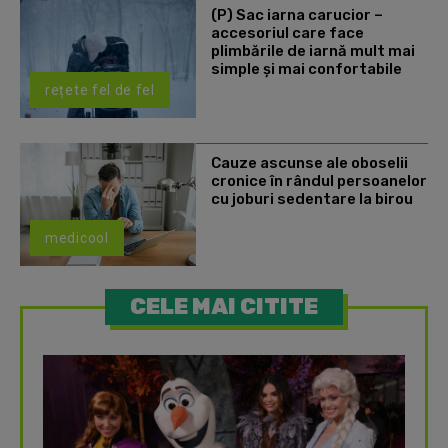
(P) Sac iarna carucior –
accesoriul care face
plimbările de iarnă mult mai
simple și mai confortabile
rețete fel de fel
Cauze ascunse ale oboselii
cronice în rândul persoanelor
cu joburi sedentare la birou
medicool
CELE MAI CITITE