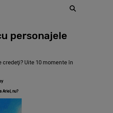
cu personajele
e credeţi? Uite 10 momente în
ey
a Ariel, nu?