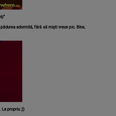
ţi”
pădurea adormită, fără să mişti vreun pic. Bine,
 La propriu ;))