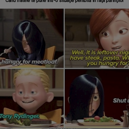
Când fratele te pune într-o situaţie penibilă în faţa părinţilor