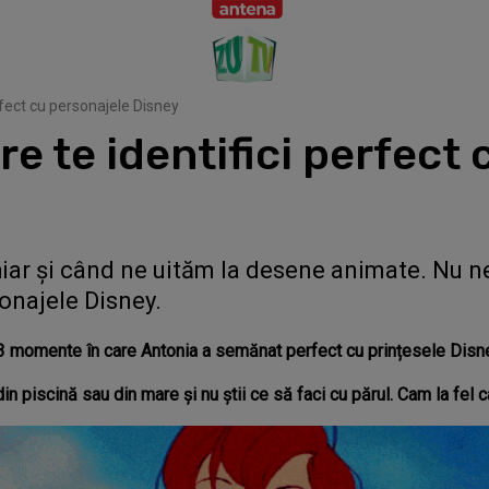
rfect cu personajele Disney
e te identifici perfect 
iar şi când ne uităm la desene animate. Nu n
sonajele Disney.
3 momente în care Antonia a semănat perfect cu prințesele Disn
in piscină sau din mare şi nu ştii ce să faci cu părul. Cam la fel c