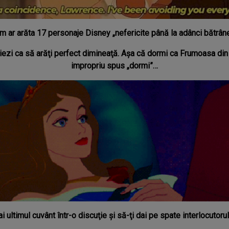
m ar arăta 17 personaje Disney „nefericite până la adânci bătrâne
iezi ca să arăţi perfect dimineaţă. Aşa că dormi ca Frumoasa din 
impropriu spus „dormi”…
i ultimul cuvânt într-o discuţie şi să-ţi dai pe spate interlocutorul.