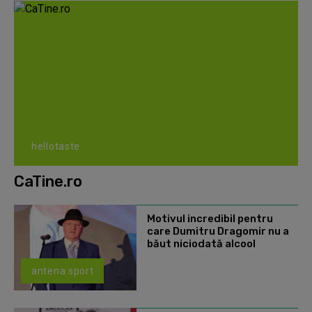
hellotaste
CaTine.ro
Motivul incredibil pentru
care Dumitru Dragomir nu a
băut niciodată alcool
antena sport