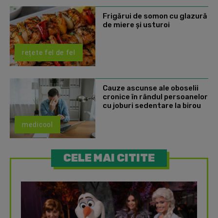
Frigărui de somon cu glazură
de miere și usturoi
rețete fel de fel
Cauze ascunse ale oboselii
cronice în rândul persoanelor
cu joburi sedentare la birou
medicool
CELE MAI CITITE