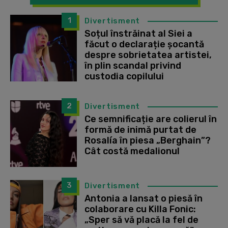
1
Divertisment
Soțul înstrăinat al Siei a
făcut o declarație șocantă
despre sobrietatea artistei,
în plin scandal privind
custodia copilului
2
Divertisment
Ce semnificație are colierul în
formă de inimă purtat de
Rosalía în piesa „Berghain”?
Cât costă medalionul
3
Divertisment
Antonia a lansat o piesă în
colaborare cu Killa Fonic:
„Sper să vă placă la fel de