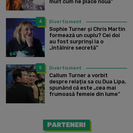
mult cum ne place nouă”
4
Divertisment
Sophie Turner și Chris Martin
formează un cuplu? Cei doi
au fost surprinși la o
„întâlnire secretă”
5
Divertisment
Callum Turner a vorbit
despre relația sa cu Dua Lipa,
spunând că este „cea mai
frumoasă femeie din lume”
PARTENERI