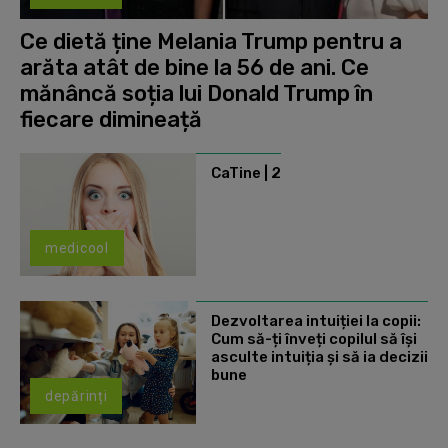
Ce dietă ține Melania Trump pentru a
arăta atât de bine la 56 de ani. Ce
mănâncă soția lui Donald Trump în
fiecare dimineață
CaTine | 2
medicool
Dezvoltarea intuiției la copii:
Cum să-ți înveți copilul să își
asculte intuiția și să ia decizii
bune
depărinți