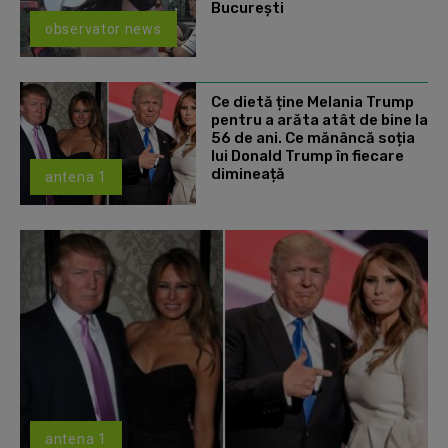
Bucureşti
observator news
Ce dietă ține Melania Trump
pentru a arăta atât de bine la
56 de ani. Ce mănâncă soția
lui Donald Trump în fiecare
dimineață
antena 1
antena 1