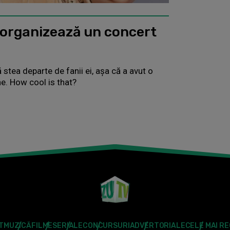
sh organizează un concert
ă
ă stea departe de fanii ei, așa că a avut o
e. How cool is that?
T
MUZICĂ
FILME
SERIALE
CONCURSURI
ADVERTORIALE
CELE MAI R