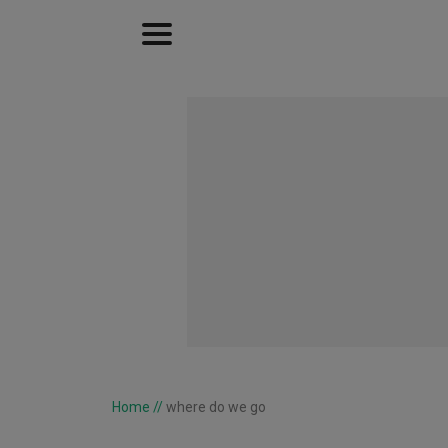
Home
//
where do we go