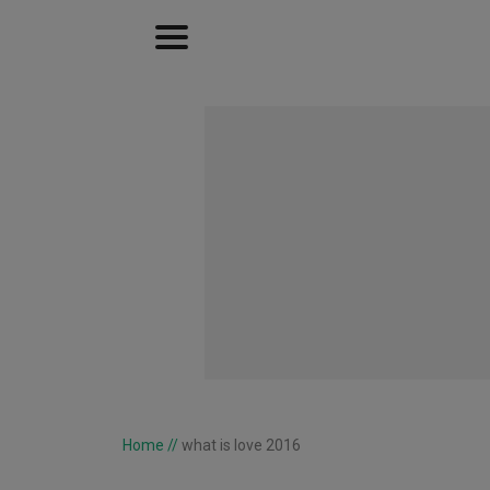
Home
//
what is love 2016