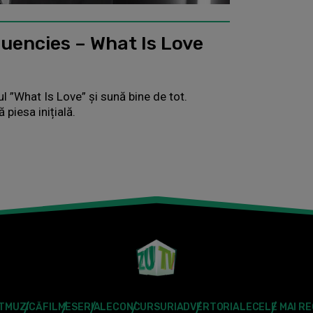
uencies – What Is Love
 ”What Is Love” și sună bine de tot.
 piesa inițială.
T
MUZICĂ
FILME
SERIALE
CONCURSURI
ADVERTORIALE
CELE MAI R