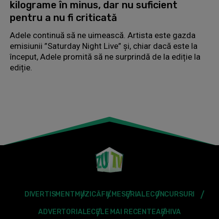
kilograme în minus, dar nu suficient
pentru a nu fi criticată
Adele continuă să ne uimească. Artista este gazda
emisiunii ”Saturday Night Live” și, chiar dacă este la
început, Adele promită să ne surprindă de la ediție la
ediție.
DIVERTISMENT
MUZICĂ
FILME
SERIALE
CONCURSURI
ADVERTORIALE
CELE MAI RECENTE
ARHIVA