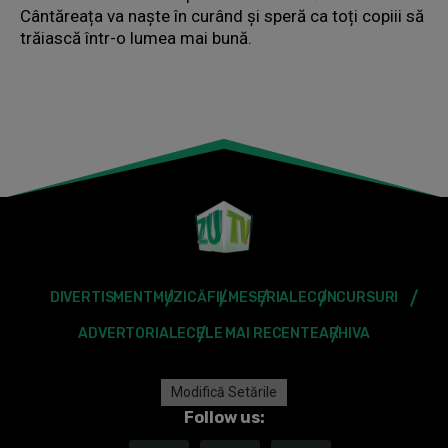
Cântăreața va naște în curând și speră ca toți copiii să
trăiască într-o lumea mai bună.
DIVERTISMENT
MUZICĂ
FILME
SERIALE
CONCURSURI
ADVERTORIALE
CELE MAI RECENTE
ARHIVA
Modifică Setările
Follow us: