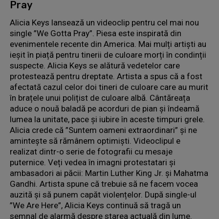
Pray
Alicia Keys lansează un videoclip pentru cel mai nou
single ”We Gotta Pray”. Piesa este inspirată din
evenimentele recente din America. Mai mulți artiști au
ieșit în piață pentru tinerii de culoare morți în condinții
suspecte. Alicia Keys se alătură vedetelor care
protestează pentru dreptate. Artista a spus că a fost
afectată cazul celor doi tineri de culoare care au murit
în brațele unui polițist de culoare albă. Cântăreața
aduce o nouă baladă pe acorduri de pian și îndeamă
lumea la unitate, pace și iubire în aceste timpuri grele.
Alicia crede că ”Suntem oameni extraordinari” și ne
amintește să rămânem optimiști. Videoclipul e
realizat dintr-o serie de fotografii cu mesaje
puternice. Veți vedea în imagni protestatari și
ambasadori ai păcii: Martin Luther King Jr. și Mahatma
Gandhi. Artista spune că trebuie să ne facem vocea
auzită și să punem capăt violențelor. După single-ul
”We Are Here”, Alicia Keys continuă să tragă un
semnal de alarmă despre starea actuală din lume.