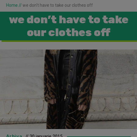
Home
//
we don't have to take our clothes off
we don’t have to take
our clothes off
Arhiva
// 30 ianuarie 2015