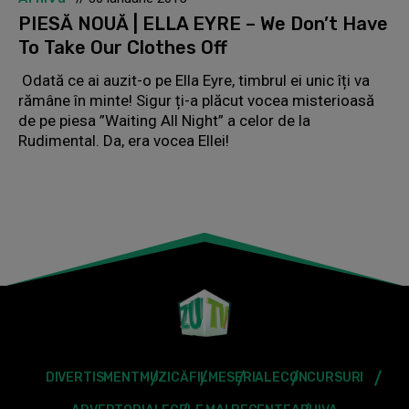
PIESĂ NOUĂ | ELLA EYRE – We Don’t Have
To Take Our Clothes Off
Odată ce ai auzit-o pe Ella Eyre, timbrul ei unic îți va
rămâne în minte! Sigur ți-a plăcut vocea misterioasă
de pe piesa ”Waiting All Night” a celor de la
Rudimental. Da, era vocea Ellei!
DIVERTISMENT
MUZICĂ
FILME
SERIALE
CONCURSURI