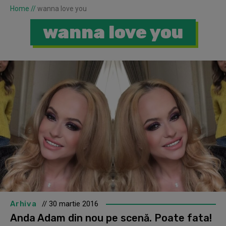
Home
//
wanna love you
wanna love you
Arhiva
// 30 martie 2016
Anda Adam din nou pe scenă. Poate fata!