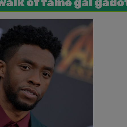
walk of fame gal gado