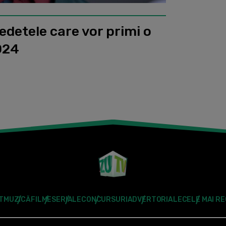
vedetele care vor primi o
024
T
MUZICĂ
FILME
SERIALE
CONCURSURI
ADVERTORIALE
CELE MAI R