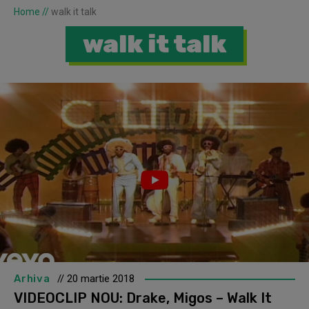
Home
//
walk it talk
walk it talk
Arhiva
// 20 martie 2018
VIDEOCLIP NOU: Drake, Migos – Walk It