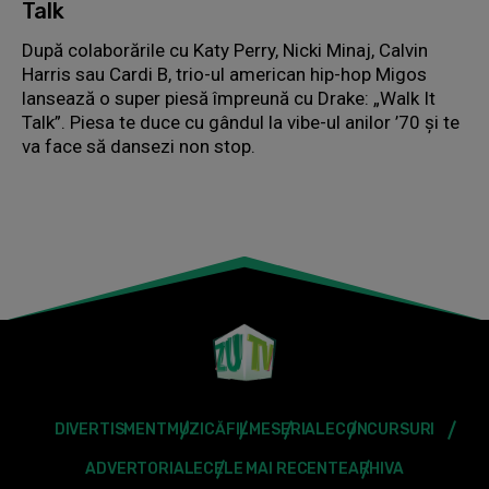
Talk
După colaborările cu Katy Perry, Nicki Minaj, Calvin
Harris sau Cardi B, trio-ul american hip-hop Migos
lansează o super piesă împreună cu Drake: „Walk It
Talk”. Piesa te duce cu gândul la vibe-ul anilor ’70 și te
va face să dansezi non stop.
DIVERTISMENT
MUZICĂ
FILME
SERIALE
CONCURSURI
ADVERTORIALE
CELE MAI RECENTE
ARHIVA