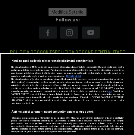
Modifică Setările
Follow us:
POLITICA DE COOKIES
POLITICA DE CONFIDENTIALITATE
Nouă ne pasă ca datele tale personale să rămână confidențiale
ANTENA TV GROUP S.A. – DATE COMPANIE
Noi și partenerii noștri
589
stocăm și/sau accesăm informații pe dispozitivul dvs., precum identificatorii cookie unici pentru
prelucrarea datelor cu caracter personal. Puteți accepta sau gestiona preferințele dvs. făcând clic mai jos, respectiv vă
CODUL DEONTOLOGIC
TERMENI ȘI CONDITII
CONTACT
puteți opune utilizării unui interes legitim în orice moment pe pagina cu politica de confidențialitate. Aceste alegeri vor fi
raportate partenerilor noștri și nu vă vor afecta navigarea.
Mai multe detalii
Noi si partenerii nostri (retelele de socializare si agentiile de publicitate partenere, precum si furnizorii nostri de servicii de
date analitice) prelucram date pentru a permite website-ului sa functioneze, pentru a personaliza continutul si anunturile
publicitare afisate in functie de interesele si/sau profilul dvs., pentru a va oferi functionalitati aferente retelelor de
socializare si pentru a analiza traficul pe website. Beneficiati de drepturile prevazute de art. 15-22 din GDPR in legatura
SITE-URI ANTENA GROUP
A1.RO
ANTENASTARS.RO
AS.RO
cu prelucrarea datelor cu caracter personal. Aceste drepturi pot fi exercitate prin modalitatea indicata
aici
. Prin click pe
“ACCEPT TOATE”, acceptati folosirea tuturor Tehnologiilor de tip Cookie, care implica inclusiv acceptul dvs. cu privire la
stocarea/accesarea informatiilor de catre Vendor-ii cu care colaboram. Prin click pe “VREAU SA MODIFIC SETARILE
INDIVIDUAL” puteti schimba preferintele in mod individual, mai putin cele legate de cookie strict necesare pentru
CATINE.RO
HELLOTASTE.RO
DEPARINTI.RO
MEDICOOL.RO
functionarea website-ului.
Atât noi, cât și partenerii noștri prelucrăm datele pentru a oferi:
OBSERVATORNEWS.RO
SPYNEWS.RO
TVHAPPY.RO
USEIT.RO
Stocarea și/sau accesarea informațiilor de pe un dispozitiv. Măsurarea performanței reclamelor. Utilizarea profilurilor
pentru selectarea conținutului personalizat. Dezvoltarea și îmbunătățirea serviciilor. Crearea profilurilor de conținut
RETETEFELDEFEL.RO
TRENDS ANTENAPLAY
ANTENAPLAY
personalizat. Utilizarea profilurilor pentru selectarea publicității personalizate. Crearea profilurilor pentru publicitate
personalizată. Măsurarea performanței conținutului. Înțelegerea publicului prin statistici sau combinații de date din surse
diferite. Utilizarea de date limitate pentru a selecta publicitatea. Utilizarea datelor limitate pentru a selecta conținutul.
Date precise de geolocație și identificarea prin scanarea dispozitivului.