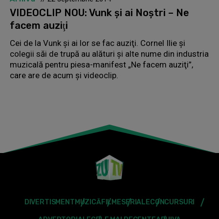
VIDEOCLIP NOU: Vunk şi ai Noştri – Ne
facem auziţi
Cei de la Vunk şi ai lor se fac auziţi. Cornel Ilie şi
colegii săi de trupă au alături şi alte nume din industria
muzicală pentru piesa-manifest „Ne facem auziţi”,
care are de acum şi videoclip.
DIVERTISMENT
MUZICĂ
FILME
SERIALE
CONCURSURI