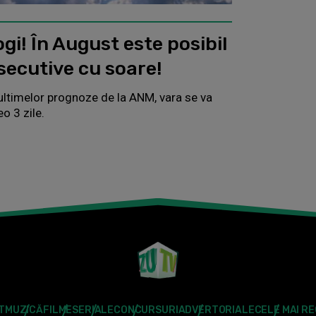
gi! În August este posibil
nsecutive cu soare!
ultimelor prognoze de la ANM, vara se va
o 3 zile.
T
MUZICĂ
FILME
SERIALE
CONCURSURI
ADVERTORIALE
CELE MAI R