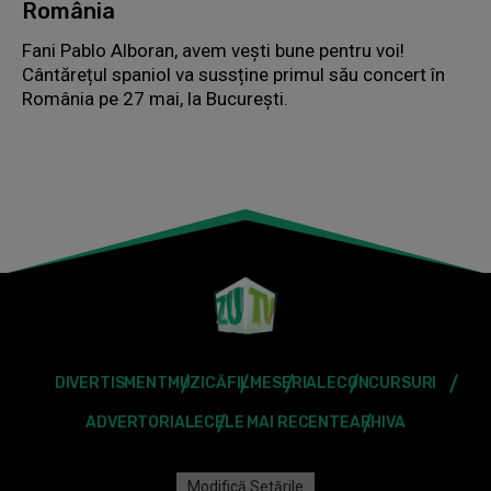
România
Fani Pablo Alboran, avem vești bune pentru voi!
Cântărețul spaniol va sussține primul său concert în
România pe 27 mai, la București.
DIVERTISMENT
MUZICĂ
FILME
SERIALE
CONCURSURI
ADVERTORIALE
CELE MAI RECENTE
ARHIVA
Modifică Setările