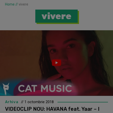
Home
//
vivere
vivere
Arhiva
// 1 octombrie 2018
VIDEOCLIP NOU: HAVANA feat. Yaar – I