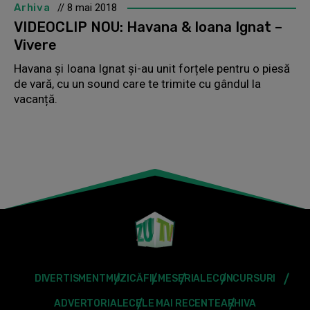
Arhiva
// 8 mai 2018
VIDEOCLIP NOU: Havana & Ioana Ignat –
Vivere
Havana și Ioana Ignat și-au unit forțele pentru o piesă
de vară, cu un sound care te trimite cu gândul la
vacanță.
DIVERTISMENT
MUZICĂ
FILME
SERIALE
CONCURSURI
ADVERTORIALE
CELE MAI RECENTE
ARHIVA