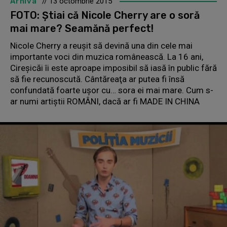
Arhiva
// 13 octombrie 2015
FOTO: Ştiai că Nicole Cherry are o soră
mai mare? Seamănă perfect!
Nicole Cherry a reuşit să devină una din cele mai
importante voci din muzica românească. La 16 ani,
Cireşicăi îi este aproape imposibil să iasă în public fără
să fie recunoscută. Cântăreaţa ar putea fi însă
confundată foarte uşor cu… sora ei mai mare. Cum s-
ar numi artiştii ROMÂNI, dacă ar fi MADE IN CHINA