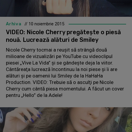
Arhiva
// 10 noiembrie 2015
VIDEO: Nicole Cherry pregăteşte o piesă
nouă. Lucrează alături de Smiley
Nicole Cherry tocmai a reuşit să strângă două
milioane de vizualizări pe YouTube cu videoclipul
piesei „Vive La Vida” şi se gândeşte deja la viitor.
Cântăreaţa lucrează încontinuu la noi piese şi îi are
alături şi pe oamenii lui Smiley de la HaHaHa
Production. VIDEO: Trebuie să o asculţi pe Nicole
Cherry cum cântă piesa momentului. A făcut un cover
pentru „Hello” de la Adele!