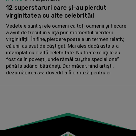
12 superstaruri care şi-au pierdut
virginitatea cu alte celebrităţi
Vedetele sunt şi ele oameni ca toţi oamenii şi fiecare
a avut de trecut în viaţă prin momentul pierderii
virginităţii. În fine, pierdere poate e un termen relativ,
că unii au avut de câştigat. Mai ales dacă asta s-a
întâmplat cu o altă celebritate. Nu toate relaţiile au
fost ca în poveşti, unde rămâi cu „the special one”
până la adânci bătrâneţi. Dar măcar, fiind artişti,
dezamăgirea s-a dovedit a fi o muză pentru ei.