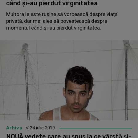
când și-au pierdut virginitatea
Multora le este rușine să vorbească despre viața
privată, dar mai ales să povestească despre
momentul când și-au pierdut virginitatea.
Arhiva
// 24 iulie 2019
NOUĂ vedete care au spus la ce vârstă și-