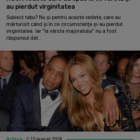
au pierdut virginitatea
Subiect tabu? Nu şi pentru aceste vedete, care au
mărturisit când şi în ce circumstanţe şi-au pierdut
virginitatea. Iar “la vârsta majoratului” nu a fost
răspunsul dat…
Arhiva
// 15 august 2018