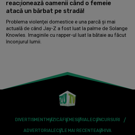
reacţionează oamenii când o femeie
atacă un bărbat pe stradă!
Problema violenţei domestice e una parcă şi mai
actuală de când Jay-Z a fost luat la palme de Solange
Knowles. Imaginile cu rapper-ul luat la bătaie au făcut
înconjurul lumii.
DIVERTISMENT
MUZICĂ
FILME
SERIALE
CONCURSURI
ADVERTORIALE
CELE MAI RECENTE
ARHIVA