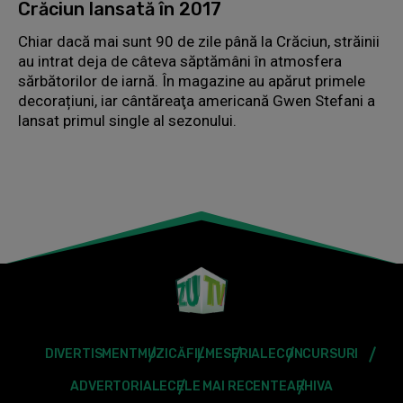
Crăciun lansată în 2017
Chiar dacă mai sunt 90 de zile până la Crăciun, străinii
au intrat deja de câteva săptămâni în atmosfera
sărbătorilor de iarnă. În magazine au apărut primele
decorațiuni, iar cântăreaţa americană Gwen Stefani a
lansat primul single al sezonului.
DIVERTISMENT
MUZICĂ
FILME
SERIALE
CONCURSURI
ADVERTORIALE
CELE MAI RECENTE
ARHIVA