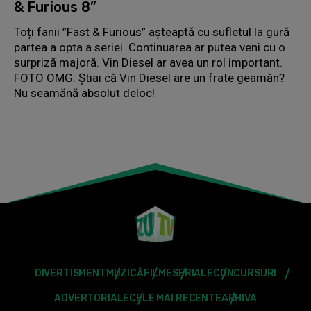
& Furious 8”
Toți fanii ”Fast & Furious” așteaptă cu sufletul la gură
partea a opta a seriei. Continuarea ar putea veni cu o
surpriză majoră. Vin Diesel ar avea un rol important.
FOTO OMG: Ştiai că Vin Diesel are un frate geamăn?
Nu seamănă absolut deloc!
DIVERTISMENT
MUZICĂ
FILME
SERIALE
CONCURSURI
ADVERTORIALE
CELE MAI RECENTE
ARHIVA