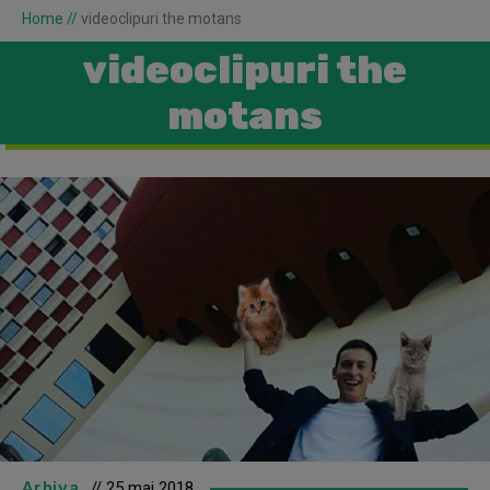
Home
//
videoclipuri the motans
videoclipuri the
motans
Arhiva
// 25 mai 2018