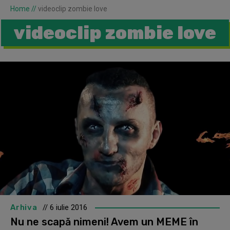
Home
//
videoclip zombie love
videoclip zombie love
Arhiva
// 6 iulie 2016
Nu ne scapă nimeni! Avem un MEME în