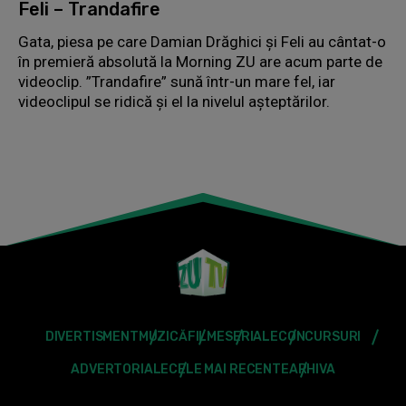
Feli – Trandafire
Gata, piesa pe care Damian Drăghici și Feli au cântat-o
în premieră absolută la Morning ZU are acum parte de
videoclip. ”Trandafire” sună într-un mare fel, iar
videoclipul se ridică și el la nivelul așteptărilor.
DIVERTISMENT
MUZICĂ
FILME
SERIALE
CONCURSURI
ADVERTORIALE
CELE MAI RECENTE
ARHIVA