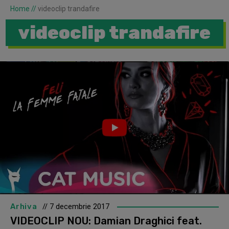
Home
//
videoclip trandafire
videoclip trandafire
Arhiva
// 7 decembrie 2017
VIDEOCLIP NOU: Damian Draghici feat.