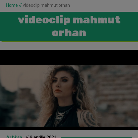
Home
//
videoclip mahmut orhan
videoclip mahmut
orhan
Arhiva
// 9 aprilie 2021