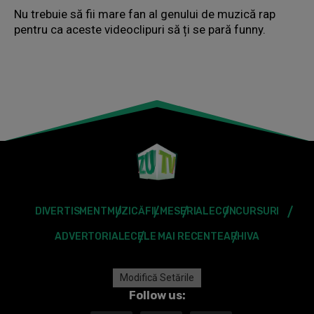
Nu trebuie să fii mare fan al genului de muzică rap
pentru ca aceste videoclipuri să ți se pară funny.
DIVERTISMENT
MUZICĂ
FILME
SERIALE
CONCURSURI
ADVERTORIALE
CELE MAI RECENTE
ARHIVA
Modifică Setările
Follow us: