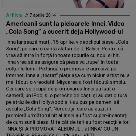
Arhiva
// 7 aprilie 2014
Americanii sunt la picioarele Innei. Video –
„Cola Song” a cucerit deja Hollywood-ul
Inna lansează marţi, 15 aprilie, videoclipul piesei „Cola
Song”, pe care o cântă alături de J. Balvin. Pentru că
vrea să intre în forţă în toate topurile cu noul ei hit,
Inna vrea să se asigure că piesa va „rupe” în toate
colţurile lumii. Pe lângă o promovare agresivă pe
internet, Inna a „testat” piaţa aşa cum niciun artist nu a
mai făcut-o vreodată. Mişcarea a fost făcută simplu.
Cei care se ocupă de promovarea Innei au luat o
cameră, un iPod, şi o pereche de căşti şi au dat o tură
pe străzile din Hollywood şi i-au pus pe oameni să
asculte „Cola Song”. Norocoşii care au auzit în
premieră următorul hit al Innei au fost super-încântaţi
de cum sună piesa. Uite cât de tari au fost reacţiile lor:
INNA ŞI-A PROMOVAT ALBUMUL „latINNA” CU UN
TEASER SUPER-SEXY. CLICK SĂ-L VEZI!