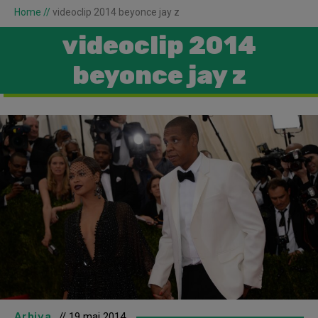
Home
//
videoclip 2014 beyonce jay z
videoclip 2014
beyonce jay z
Arhiva
// 19 mai 2014